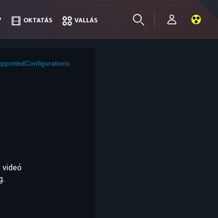
?
?
OKTATÁS
OKTATÁS
VALLÁS
VALLÁS
pportedConfigurations.
 videó
g.