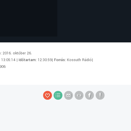
p:
2016. október 26.
:
13:05:14 |
Időtartam:
12:30:59|
Forrás:
Kossuth Rádió|
906