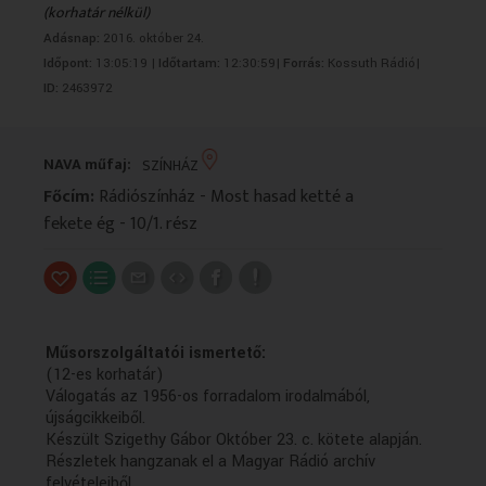
(korhatár nélkül)
VALLÁS
VALLÁS
Adásnap:
2016. október 24.
Időpont:
13:05:19 |
Időtartam:
12:30:59|
Forrás:
Kossuth Rádió|
ID:
2463972
NAVA műfaj:
SZÍNHÁZ
Főcím:
Rádiószínház - Most hasad ketté a
fekete ég - 10/1. rész
Műsorszolgáltatói ismertető:
(12-es korhatár)
Válogatás az 1956-os forradalom irodalmából,
újságcikkeiből.
Készült Szigethy Gábor Október 23. c. kötete alapján.
Részletek hangzanak el a Magyar Rádió archív
felvételeiből.