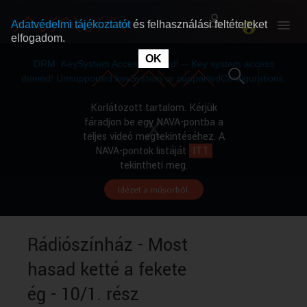
Adatvédelmi tájékoztatót
és felhasználási feltételeket
elfogadom.
This
is
OK
RÓLUNK
RÓLUNK
a
DRM: KeySystem Access Denied! -- Key system access
modal
window.
denied! Unsupported keySystem or supportedConfigurations.
SZABAD MŰSOROK
SZABAD MŰSOROK
Korlátozott tartalom. Kérjük
fáradjon be egy NAVA-pontba a
teljes videó megtekintéséhez. A
MŰSORÚJSÁG
MŰSORÚJSÁG
NAVA-pontok listáját
ITT
tekintheti meg.
Idézet a műsorból.
GYŰJTEMÉNYEK
GYŰJTEMÉNYEK
SEGÍTHETÜNK?
SEGÍTHETÜNK?
Rádiószínház - Most
hasad ketté a fekete
OKTATÁS
OKTATÁS
ég - 10/1. rész