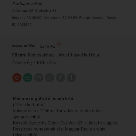
(korhatár nélkül)
VALLÁS
VALLÁS
Adásnap:
2016. október 31.
Időpont:
13:05:00 |
Időtartam:
12:30:59|
Forrás:
Kossuth Rádió|
ID:
2463522
NAVA műfaj:
SZÍNHÁZ
Főcím:
Rádiószínház - Most hasad ketté a
fekete ég - 10/6. rész
Műsorszolgáltatói ismertető:
(12-es korhatár)
Válogatás az 1956-os forradalom irodalmából,
újságcikkeiből.
Készült Szigethy Gábor Október 23. c. kötete alapján.
Részletek hangzanak el a Magyar Rádió archív
felvételeiből.