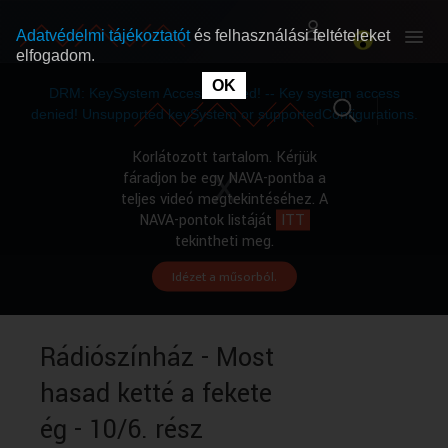
Adatvédelmi tájékoztatót
és felhasználási feltételeket
elfogadom.
This
is
OK
RÓLUNK
RÓLUNK
a
DRM: KeySystem Access Denied! -- Key system access
modal
window.
denied! Unsupported keySystem or supportedConfigurations.
SZABAD MŰSOROK
SZABAD MŰSOROK
Korlátozott tartalom. Kérjük
fáradjon be egy NAVA-pontba a
teljes videó megtekintéséhez. A
MŰSORÚJSÁG
MŰSORÚJSÁG
NAVA-pontok listáját
ITT
tekintheti meg.
Idézet a műsorból.
GYŰJTEMÉNYEK
GYŰJTEMÉNYEK
SEGÍTHETÜNK?
SEGÍTHETÜNK?
Rádiószínház - Most
hasad ketté a fekete
OKTATÁS
OKTATÁS
ég - 10/6. rész