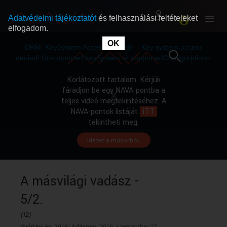
Adatvédelmi tájékoztatót
és felhasználási feltételeket
elfogadom.
This
is
OK
RÓLUNK
RÓLUNK
a
DRM: KeySystem Access Denied! -- Key system access
modal
window.
denied! Unsupported keySystem or supportedConfigurations.
SZABAD MŰSOROK
SZABAD MŰSOROK
Korlátozott tartalom. Kérjük
fáradjon be egy NAVA-pontba a
teljes videó megtekintéséhez. A
MŰSORÚJSÁG
MŰSORÚJSÁG
NAVA-pontok listáját
ITT
tekintheti meg.
Idézet a műsorból.
GYŰJTEMÉNYEK
GYŰJTEMÉNYEK
SEGÍTHETÜNK?
SEGÍTHETÜNK?
A másvilági vadász -
5/2.
OKTATÁS
OKTATÁS
(12)
Gyártási év:
2016|
Adásnap:
2016. szeptember 27.