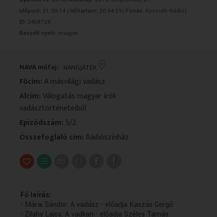
VALLÁS
VALLÁS
Időpont:
21:30:14 |
Időtartam:
20:54:59|
Forrás:
Kossuth Rádió|
ID:
2458728
Beszélt nyelv:
magyar
NAVA műfaj:
HANGJÁTÉK
Főcím:
A másvilági vadász
Alcím:
Válogatás magyar írók
vadásztörténeteiből
Epizódszám:
5/2.
Összefoglaló cím:
Rádiószínház
Fő leírás:
- Márai Sándor: A vadász - előadja Kaszás Gergő
- Zilahy Lajos: A vadkan - előadja Széles Tamás