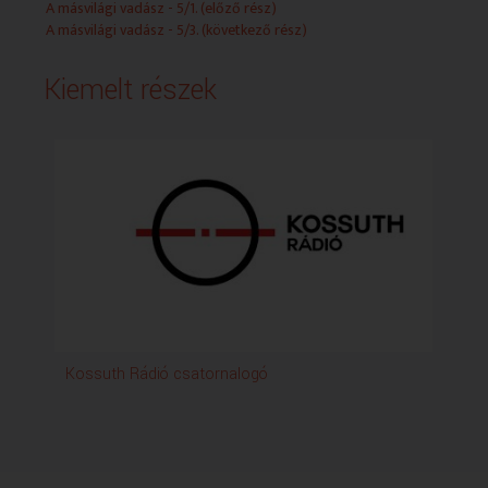
A másvilági vadász - 5/1. (előző rész)
Kaneta Produkció 2016-ban.
A másvilági vadász - 5/3. (következő rész)
(5/3 . rész holnap 21.30)
Kiemelt részek
Kossuth Rádió csatornalogó