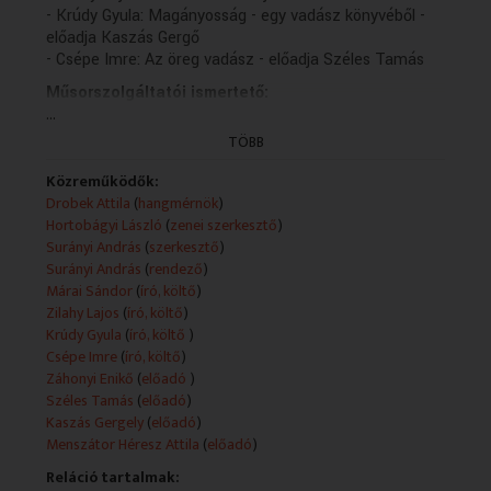
- Krúdy Gyula: Magányosság - egy vadász könyvéből -
előadja Kaszás Gergő
- Csépe Imre: Az öreg vadász - előadja Széles Tamás
Műsorszolgáltatói ismertető:
...
(12-es korhatár)
Válogatás magyar írók vadásztörténeteiből
TÖBB
Mottó Lovik Károly két novellájának - Boglár, -A
vadkacsák - részleteiből összeillesztve
Közreműködők:
Előadó: Záhonyi Enikő
Drobek Attila
(
hangmérnök
)
Márai Sándor: A vadász
Hortobágyi László
(
zenei szerkesztő
)
Előadó: Kaszás Gergő
Surányi András
(
szerkesztő
)
Zilahy Lajos: A vadkan
Surányi András
(
rendező
)
Előadó: Széles Tamás
Márai Sándor
(
író, költő
)
Krúdy Gyula: Magányosság - egy vadász könyvéből
Zilahy Lajos
(
író, költő
)
Előadó: Kaszás Gergő
Krúdy Gyula
(
író, költő
)
Csépe Imre: Az öreg vadász
Csépe Imre
(
író, költő
)
Előadó: Széles Tamás
Záhonyi Enikő
(
előadó
)
Hangmérnök: Drobek Attila
Széles Tamás
(
előadó
)
Zenei szerkesztő: Hortobágyi László
Kaszás Gergely
(
előadó
)
Szerkesztette és rendezte: Surányi András (2016)
Menszátor Héresz Attila
(
előadó
)
A Duna Médiaszolgáltató Nonprofit zrt.
Reláció tartalmak:
megrendelésére az MTVA megbízásából készítette a