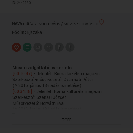
ID:
2442190
VALLÁS
VALLÁS
NAVA műfaj:
KULTURÁLIS / MŰVÉSZETI MŰSOR
Főcím:
Éjszaka
Műsorszolgáltatói ismertető:
[00:10:47]
- Jelenlét: Roma közéleti magazin
Szerkesztő-műsorvezető: Gyarmati Péter
(A 2016. június 18-i adás ismétlése)
[00:34:18]
- Jelenlét: Roma kulturális magazin
Szerkesztő: Szénási József
Műsorvezető: Horváth Éva
(A 2016. június 19-i adás ismétlése)
...
[01:00:00]
- Hírek
TÖBB
[01:03:15]
- Éjszakai Rádiószínház - A gyerek - 2/2.
befejező rész