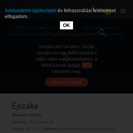
Adatvédelmi tájékoztatót
és felhasználási feltételeket
elfogadom.
This
is
OK
RÓLUNK
RÓLUNK
a
DRM: KeySystem Access Denied! -- Key system access
modal
window.
denied! Unsupported keySystem or supportedConfigurations.
SZABAD MŰSOROK
SZABAD MŰSOROK
Korlátozott tartalom. Kérjük
fáradjon be egy NAVA-pontba a
teljes videó megtekintéséhez. A
MŰSORÚJSÁG
MŰSORÚJSÁG
NAVA-pontok listáját
ITT
tekintheti meg.
Idézet a műsorból.
GYŰJTEMÉNYEK
GYŰJTEMÉNYEK
SEGÍTHETÜNK?
SEGÍTHETÜNK?
Éjszaka
(korhatár nélkül)
OKTATÁS
OKTATÁS
Adásnap:
2016. június 26.
Időpont:
00:10:11 |
Időtartam:
04:49:49|
Forrás:
Kossuth Rádió|