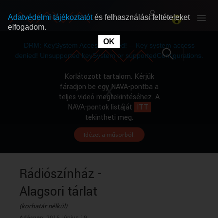
Adatvédelmi tájékoztatót
és felhasználási feltételeket
elfogadom.
This
is
OK
RÓLUNK
RÓLUNK
a
DRM: KeySystem Access Denied! -- Key system access
modal
window.
denied! Unsupported keySystem or supportedConfigurations.
SZABAD MŰSOROK
SZABAD MŰSOROK
Korlátozott tartalom. Kérjük
fáradjon be egy NAVA-pontba a
teljes videó megtekintéséhez. A
MŰSORÚJSÁG
MŰSORÚJSÁG
NAVA-pontok listáját
ITT
tekintheti meg.
Idézet a műsorból.
GYŰJTEMÉNYEK
GYŰJTEMÉNYEK
SEGÍTHETÜNK?
SEGÍTHETÜNK?
Rádiószínház -
Alagsori tárlat
OKTATÁS
OKTATÁS
(korhatár nélkül)
Adásnap:
2016. június 19.