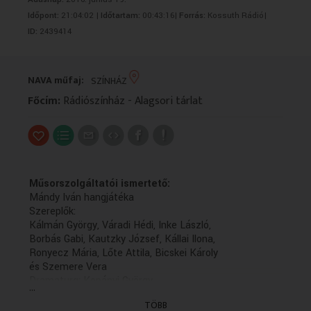
VALLÁS
VALLÁS
Időpont:
21:04:02 |
Időtartam:
00:43:16|
Forrás:
Kossuth Rádió|
ID:
2439414
NAVA műfaj:
SZÍNHÁZ
Főcím:
Rádiószínház - Alagsori tárlat
Műsorszolgáltatói ismertető:
Mándy Iván hangjátéka
Szereplők:
Kálmán György, Váradi Hédi, Inke László,
Borbás Gabi, Kautzky József, Kállai Ilona,
Ronyecz Mária, Lőte Attila, Bicskei Károly
és Szemere Vera
Dramaturg: Kopányi György
...
Rendező: Varga Géza (1985)
TÖBB
(Felvétel: 1985.09.)