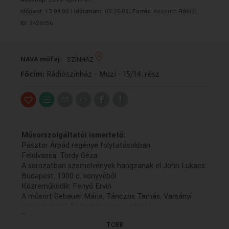
VALLÁS
VALLÁS
Időpont:
13:04:00 |
Időtartam:
00:26:08|
Forrás:
Kossuth Rádió|
ID:
2426056
NAVA műfaj:
SZÍNHÁZ
Főcím:
Rádiószínház - Muzi - 15/14. rész
Műsorszolgáltatói ismertető:
Pásztor Árpád regénye folytatásokban
Felolvassa: Tordy Géza
A sorozatban szemelvények hangzanak el John Lukacs:
Budapest, 1900 c. könyvéből
Közreműködik: Fenyő Ervin
A műsort Gebauer Mária, Tánczos Tamás, Varsányi
Anikó és Vágó Péter készítette. (2011)
...
(15/15. befejező rész holnap 13.04)
TÖBB
(Felvétel: 2011.05.03. - Első adás: 2011.07.28.)