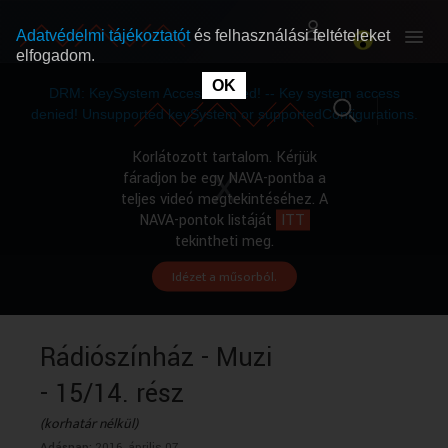
Adatvédelmi tájékoztatót
és felhasználási feltételeket
elfogadom.
This
is
OK
RÓLUNK
RÓLUNK
a
DRM: KeySystem Access Denied! -- Key system access
modal
window.
denied! Unsupported keySystem or supportedConfigurations.
SZABAD MŰSOROK
SZABAD MŰSOROK
Korlátozott tartalom. Kérjük
fáradjon be egy NAVA-pontba a
teljes videó megtekintéséhez. A
MŰSORÚJSÁG
MŰSORÚJSÁG
NAVA-pontok listáját
ITT
tekintheti meg.
Idézet a műsorból.
GYŰJTEMÉNYEK
GYŰJTEMÉNYEK
SEGÍTHETÜNK?
SEGÍTHETÜNK?
Rádiószínház - Muzi
- 15/14. rész
OKTATÁS
OKTATÁS
(korhatár nélkül)
Adásnap:
2016. április 07.