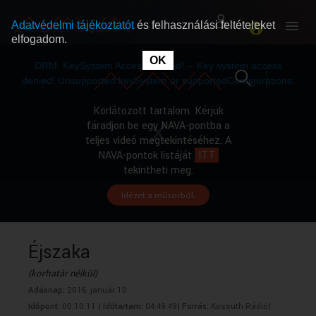
Adatvédelmi tájékoztatót
és felhasználási feltételeket
elfogadom.
This
is
OK
RÓLUNK
RÓLUNK
a
DRM: KeySystem Access Denied! -- Key system access
modal
window.
denied! Unsupported keySystem or supportedConfigurations.
SZABAD MŰSOROK
SZABAD MŰSOROK
Korlátozott tartalom. Kérjük
fáradjon be egy NAVA-pontba a
teljes videó megtekintéséhez. A
MŰSORÚJSÁG
MŰSORÚJSÁG
NAVA-pontok listáját
ITT
tekintheti meg.
Idézet a műsorból.
GYŰJTEMÉNYEK
GYŰJTEMÉNYEK
SEGÍTHETÜNK?
SEGÍTHETÜNK?
Éjszaka
(korhatár nélkül)
OKTATÁS
OKTATÁS
Adásnap:
2016. január 10.
Időpont:
00:10:11 |
Időtartam:
04:49:49|
Forrás:
Kossuth Rádió|