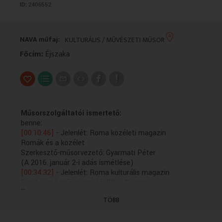
ID:
2406552
VALLÁS
VALLÁS
NAVA műfaj:
KULTURÁLIS / MŰVÉSZETI MŰSOR
Főcím:
Éjszaka
Műsorszolgáltatói ismertető:
benne:
[00:10:46]
- Jelenlét: Roma közéleti magazin
Romák és a közélet
Szerkesztő-műsorvezető: Gyarmati Péter
(A 2016. január 2-i adás ismétlése)
[00:34:32]
- Jelenlét: Roma kulturális magazin
Szerkesztő-műsorvezető: Pilisy Csenge
...
(A 2016. január 3-i adás ismétlése)
TÖBB
[01:00:00]
- Hírek
[01:03:17]
- Éjszakai Rádiószínház - Für Elise - 5/3. rész