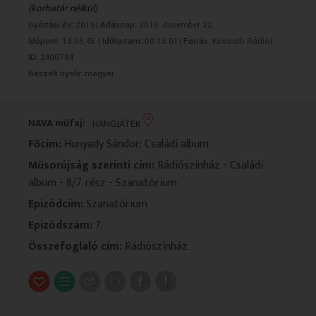
(korhatár nélkül)
VALLÁS
VALLÁS
Gyártási év:
2015|
Adásnap:
2015. december 22.
Időpont:
13:05:45 |
Időtartam:
00:15:01|
Forrás:
Kossuth Rádió|
ID:
2400784
Beszélt nyelv:
magyar
NAVA műfaj:
HANGJÁTÉK
Főcím:
Hunyady Sándor: Családi album
Műsorújság szerinti cím:
Rádiószínház - Családi
album - 8/7. rész - Szanatórium
Epizódcím:
Szanatórium
Epizódszám:
7.
Összefoglaló cím:
Rádiószínház