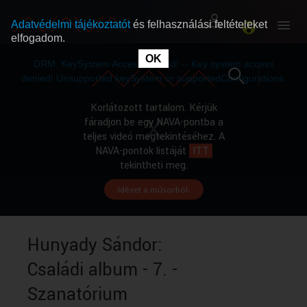
Adatvédelmi tájékoztatót
és felhasználási feltételeket
elfogadom.
This
is
OK
RÓLUNK
RÓLUNK
a
DRM: KeySystem Access Denied! -- Key system access
modal
window.
denied! Unsupported keySystem or supportedConfigurations.
SZABAD MŰSOROK
SZABAD MŰSOROK
Korlátozott tartalom. Kérjük
fáradjon be egy NAVA-pontba a
teljes videó megtekintéséhez. A
MŰSORÚJSÁG
MŰSORÚJSÁG
NAVA-pontok listáját
ITT
tekintheti meg.
Idézet a műsorból.
GYŰJTEMÉNYEK
GYŰJTEMÉNYEK
SEGÍTHETÜNK?
SEGÍTHETÜNK?
Hunyady Sándor:
Családi album - 7. -
OKTATÁS
OKTATÁS
Szanatórium