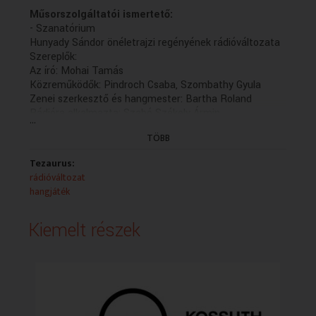
Műsorszolgáltatói ismertető:
- Szanatórium
Hunyady Sándor önéletrajzi regényének rádióváltozata
Szereplők:
Az író: Mohai Tamás
Közreműködők: Pindroch Csaba, Szombathy Gyula
Zenei szerkesztő és hangmester: Bartha Roland
Rádióra alkalmazta: Szabó Székely Ármin
...
Rendezte: Kőváry Katalin (2015)
TÖBB
(8/8. befejező rész holnap 13.06)
Készítette a Thália Színház Nonprofit Kft. a
Tezaurus:
Médiatanács támogatásával, a Magyar Média
rádióváltozat
Mecenatúra program keretében 2015-ben.
hangjáték
(Felvétel: 2015.03.20., Ea.: 2015.12.22.)
Kiemelt részek