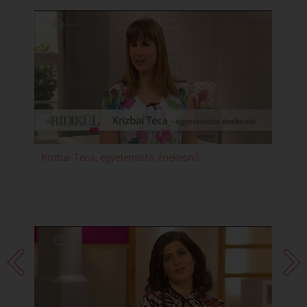
Krizbai Teca, egyetemista, énekesnő
Dr