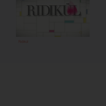
Ridikül