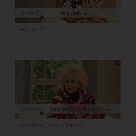
Berg Judit, író
Esztergályos Cecília, színművész