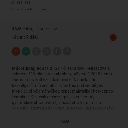
ID:
2351534
VALLÁS
VALLÁS
Beszélt nyelv:
magyar
NAVA műfaj:
TALKSHOW
+
Főcím:
Ridikül
Műsorújság adatai:
(12) Női talkshow Feliratozva a
teletext 333. oldalán. (talk show, 45 perc) 2015-ben is
fontos témákról szól Jakupcsek Gabriella női
beszélgető műsora, ahol ismert és civil vendégek
mondják el véleményüket, tapasztalataikat hétköznapi
témákról. Szó esik egészségről, szerelemről,
gyermekekről, az életről, a halálról, a karrierről, a
családról, szomorú és vidám pillanatok váltják egymást
...
a minden hétköznap jelentkező műsorban. Hölgyeknek
és férfitársaiknak egyaránt szól a Ridikül. Mi érdekli a
TÖBB
hölgyeket? Egészség, szerelem, gyermekek, élet, halál,