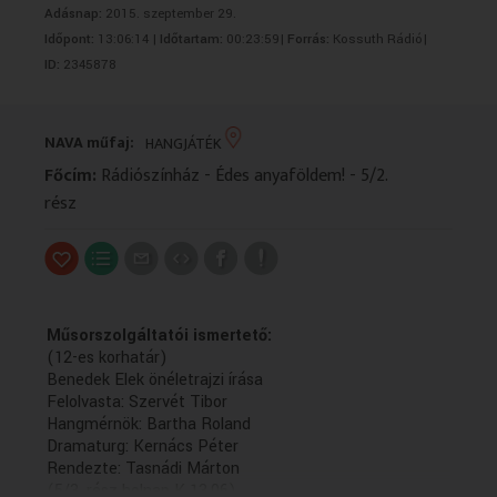
Adásnap:
2015. szeptember 29.
VALLÁS
VALLÁS
Időpont:
13:06:14 |
Időtartam:
00:23:59|
Forrás:
Kossuth Rádió|
ID:
2345878
NAVA műfaj:
HANGJÁTÉK
Főcím:
Rádiószínház - Édes anyaföldem! - 5/2.
rész
Műsorszolgáltatói ismertető:
(12-es korhatár)
Benedek Elek önéletrajzi írása
Felolvasta: Szervét Tibor
Hangmérnök: Bartha Roland
Dramaturg: Kernács Péter
Rendezte: Tasnádi Márton
(5/3. rész holnap K 13.06)