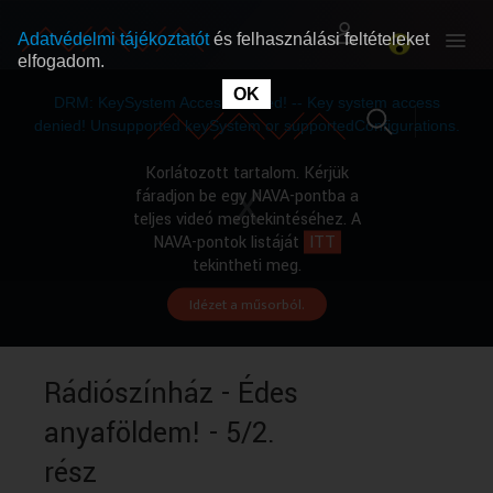
Adatvédelmi tájékoztatót
és felhasználási feltételeket
elfogadom.
This
is
OK
RÓLUNK
RÓLUNK
a
DRM: KeySystem Access Denied! -- Key system access
modal
window.
denied! Unsupported keySystem or supportedConfigurations.
SZABAD MŰSOROK
SZABAD MŰSOROK
Korlátozott tartalom. Kérjük
fáradjon be egy NAVA-pontba a
teljes videó megtekintéséhez. A
MŰSORÚJSÁG
MŰSORÚJSÁG
NAVA-pontok listáját
ITT
tekintheti meg.
Idézet a műsorból.
GYŰJTEMÉNYEK
GYŰJTEMÉNYEK
SEGÍTHETÜNK?
SEGÍTHETÜNK?
Rádiószínház - Édes
anyaföldem! - 5/2.
OKTATÁS
OKTATÁS
rész