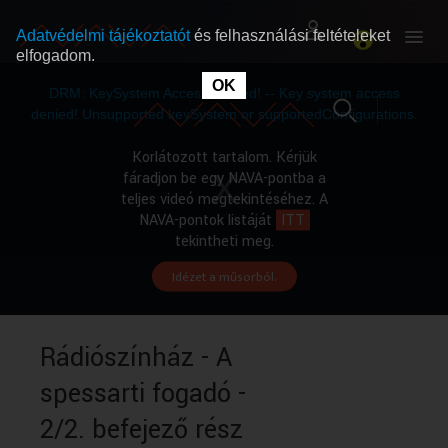
Adatvédelmi tájékoztatót
és felhasználási feltételeket
elfogadom.
This
is
OK
RÓLUNK
RÓLUNK
a
DRM: KeySystem Access Denied! -- Key system access
modal
window.
denied! Unsupported keySystem or supportedConfigurations.
SZABAD MŰSOROK
SZABAD MŰSOROK
Korlátozott tartalom. Kérjük
fáradjon be egy NAVA-pontba a
teljes videó megtekintéséhez. A
MŰSORÚJSÁG
MŰSORÚJSÁG
NAVA-pontok listáját
ITT
tekintheti meg.
Idézet a műsorból.
GYŰJTEMÉNYEK
GYŰJTEMÉNYEK
SEGÍTHETÜNK?
SEGÍTHETÜNK?
Rádiószínház - A
spessarti fogadó -
OKTATÁS
OKTATÁS
2/2. befejező rész