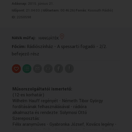
Adásnap:
2015. június 21.
VALLÁS
VALLÁS
Időpont:
21:04:03 |
Időtartam:
00:46:26|
Forrás:
Kossuth Rádió|
ID:
2250598
NAVA műfaj:
HANGJÁTÉK
Főcím:
Rádiószínház - A spessarti fogadó - 2/2.
befejező rész
Műsorszolgáltatói ismertető:
(12-es korhatár)
Wilhelm Hauff regényét - Németh Tibor György
fordításának felhasználásával - rádióra
alkalmazta és rendezte: Solymosi Ottó
Szereposztás:
Félix aranyműves - Gyabronka József, Kovács legény -
Harsányi Gábor, Diák - Sörös Sándor, Fuvaros - Basilides