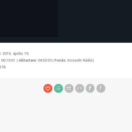
p:
2015. április 19.
:
00:10:01 |
Időtartam:
04:50:01|
Forrás:
Kossuth Rádió|
578