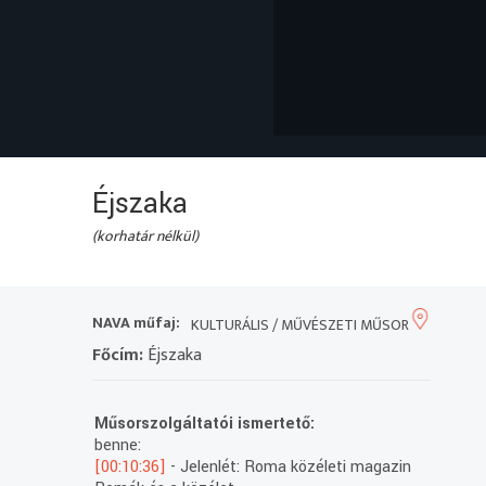
Éjszaka
(korhatár nélkül)
NAVA műfaj:
KULTURÁLIS / MŰVÉSZETI MŰSOR
Főcím:
Éjszaka
Műsorszolgáltatói ismertető:
benne:
[00:10:36]
- Jelenlét: Roma közéleti magazin