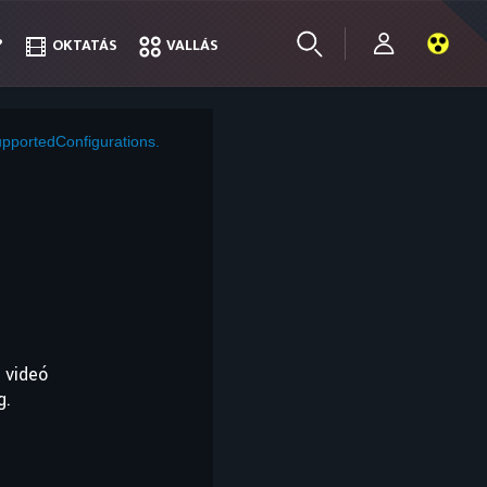
?
?
OKTATÁS
OKTATÁS
VALLÁS
VALLÁS
pportedConfigurations.
 videó
g.