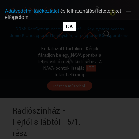
Adatvédelmi tájékoztatót
és felhasználási feltételeket
elfogadom.
This
is
OK
RÓLUNK
RÓLUNK
a
DRM: KeySystem Access Denied! -- Key system access
modal
window.
denied! Unsupported keySystem or supportedConfigurations.
SZABAD MŰSOROK
SZABAD MŰSOROK
Korlátozott tartalom. Kérjük
fáradjon be egy NAVA-pontba a
teljes videó megtekintéséhez. A
MŰSORÚJSÁG
MŰSORÚJSÁG
NAVA-pontok listáját
ITT
tekintheti meg.
Idézet a műsorból.
GYŰJTEMÉNYEK
GYŰJTEMÉNYEK
SEGÍTHETÜNK?
SEGÍTHETÜNK?
Rádiószínház -
Fejtől s lábtól - 5/1.
OKTATÁS
OKTATÁS
rész