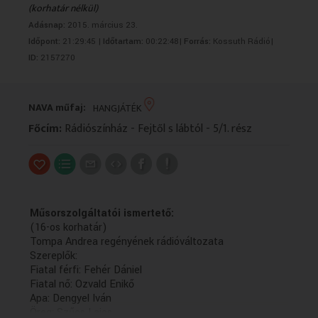
(korhatár nélkül)
VALLÁS
VALLÁS
Adásnap:
2015. március 23.
Időpont:
21:29:45 |
Időtartam:
00:22:48|
Forrás:
Kossuth Rádió|
ID:
2157270
NAVA műfaj:
HANGJÁTÉK
Főcím:
Rádiószínház - Fejtől s lábtól - 5/1. rész
Műsorszolgáltatói ismertető:
(16-os korhatár)
Tompa Andrea regényének rádióváltozata
Szereplők:
Fiatal férfi: Fehér Dániel
Fiatal nő: Ozvald Enikő
Apa: Dengyel Iván
Öreg: Szűcs Lajos