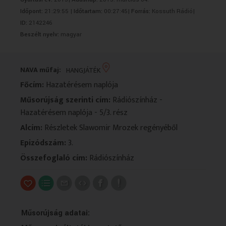
VALLÁS
VALLÁS
Időpont:
21:29:55 |
Időtartam:
00:27:45|
Forrás:
Kossuth Rádió|
ID:
2142246
Beszélt nyelv:
magyar
NAVA műfaj:
HANGJÁTÉK
Főcím:
Hazatérésem naplója
Műsorújság szerinti cím:
Rádiószínház -
Hazatérésem naplója - 5/3. rész
Alcím:
Részletek Slawomir Mrozek regényéből
Epizódszám:
3.
Összefoglaló cím:
Rádiószínház
Műsorújság adatai: