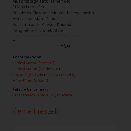
Műsorszolgáltatói ismertető:
(16-os korhatár)
Részletek Slawomir Mrozek feljegyzéseiből
Felolvassa: Máté Gábor
Közreműködik: Kovács Krisztián
Hangmérnök: Drobek Attila
Zenei szerkesztő: Hortobágyi László
...
Szerkesztette és rendezte: Surányi András (2015)
TÖBB
A felvételt a Magyar Rádió nonprofit zrt.
megrendelésére a MTVA megbízásából a Kaneta
Közreműködők:
Produkció készítette 2015-ben.
Surányi András
(
rendező
)
(5/4. rész holnap K 21.30)
Surányi András
(
szerkesztő
)
(Külső gyártás)- Kaneta
Hortobágyi László
(
zenei szerkesztő
)
Máté Gábor
(
előadó
)
Reláció tartalmak:
Hazatérésem naplója - 3. (ismétlése)
Kiemelt részek