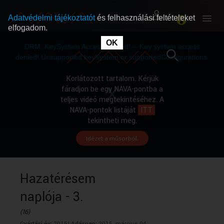
Adatvédelmi tájékoztatót
és felhasználási feltételeket
elfogadom.
This
is
OK
RÓLUNK
RÓLUNK
a
DRM: KeySystem Access Denied! -- Key system access
modal
window.
denied! Unsupported keySystem or supportedConfigurations.
SZABAD MŰSOROK
SZABAD MŰSOROK
Korlátozott tartalom. Kérjük
fáradjon be egy NAVA-pontba a
teljes videó megtekintéséhez. A
MŰSORÚJSÁG
MŰSORÚJSÁG
NAVA-pontok listáját
ITT
tekintheti meg.
Idézet a műsorból.
GYŰJTEMÉNYEK
GYŰJTEMÉNYEK
SEGÍTHETÜNK?
SEGÍTHETÜNK?
Hazatérésem
naplója - 3.
OKTATÁS
OKTATÁS
(16)
Gyártási év:
2015|
Adásnap:
2015. március 04.