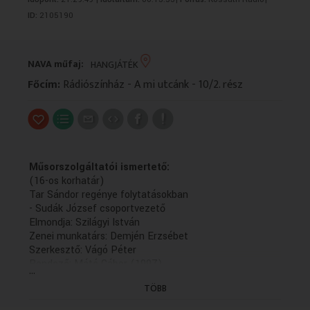
VALLÁS
VALLÁS
ID:
2105190
NAVA műfaj:
HANGJÁTÉK
Főcím:
Rádiószínház - A mi utcánk - 10/2. rész
Műsorszolgáltatói ismertető:
(16-os korhatár)
Tar Sándor regénye folytatásokban
- Sudák József csoportvezető
Elmondja: Szilágyi István
Zenei munkatárs: Demjén Erzsébet
Szerkesztő: Vágó Péter
Rendező: Máté Gábor (1997)
...
(10/3. rész: holnap, K. 21.30)
TÖBB
(Felv.: 1997.05.09., e.a.97.07.08. K. 19.45,ism.: 05.03.22.,
2009.09.01)