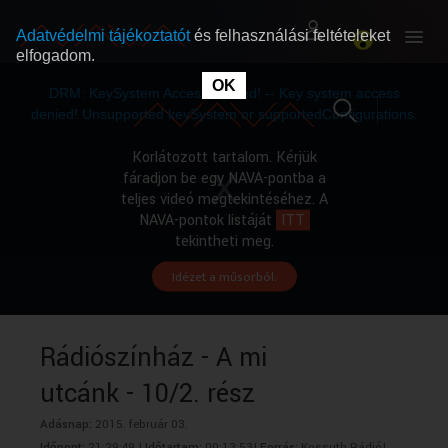
Adatvédelmi tájékoztatót
és felhasználási feltételeket
elfogadom.
This
is
OK
RÓLUNK
RÓLUNK
a
DRM: KeySystem Access Denied! -- Key system access
modal
window.
denied! Unsupported keySystem or supportedConfigurations.
SZABAD MŰSOROK
SZABAD MŰSOROK
Korlátozott tartalom. Kérjük
fáradjon be egy NAVA-pontba a
teljes videó megtekintéséhez. A
MŰSORÚJSÁG
MŰSORÚJSÁG
NAVA-pontok listáját
ITT
tekintheti meg.
Idézet a műsorból.
GYŰJTEMÉNYEK
GYŰJTEMÉNYEK
SEGÍTHETÜNK?
SEGÍTHETÜNK?
Rádiószínház - A mi
utcánk - 10/2. rész
OKTATÁS
OKTATÁS
Adásnap:
2015. február 03.
Időpont:
21:29:49 |
Időtartam:
00:13:53|
Forrás:
Kossuth Rádió|