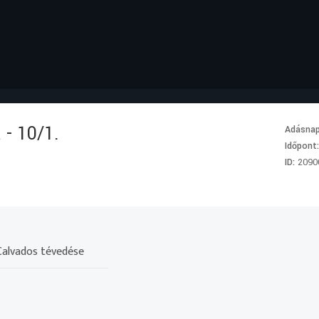
 - 10/1.
Adásna
Időpont
ID:
2090
 Calvados tévedése