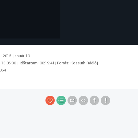
p:
2015. január 19.
:
13:05:30 |
Időtartam:
00:19:41|
Forrás:
Kossuth Rádió|
064