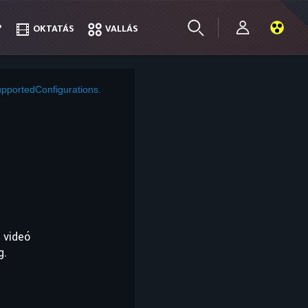
?
?
OKTATÁS
OKTATÁS
VALLÁS
VALLÁS
pportedConfigurations.
 videó
g.