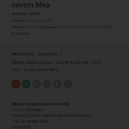
nevem Mira
VALLÁS
VALLÁS
(korhatár nélkül)
Adásnap:
2015. január 20.
Időpont:
13:06:02 |
Időtartam:
00:18:33|
Forrás:
Kossuth Rádió|
ID:
2089432
NAVA műfaj:
HANGJÁTÉK
Főcím:
Rádiószínház - Giroflé és Girofla - 10/2.
rész - Az én nevem Mira
Műsorszolgáltatói ismertető:
(12-es korhatár)
Ambrus Zoltán regényének rádióváltozata
- Az én nevem Mira
Szereplők: