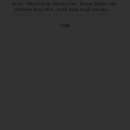
Az író - Mécs Károly, Vidovics Feri - Seress Zoltán, Lola
- Ráckevei Anna, Mira - Kubik Anna, Sugár Mariska -
Vándor Éva, Kékessy - Buss Gyula, Igazgató - Miklósy
...
György
TÖBB
Zenei szerkesztő: Hegedűs Emmi
Dramaturg: Vágó Péter
Rádióra alkalmazta és rendezte: Csajági János (1995)
(10/3. rész: holnap 13.06)
(Felv.: 1995.03.24 - Ea.: 1995.07.04
Ism.: 2004.02.17., 2008.06.10., 2011.02.22.)