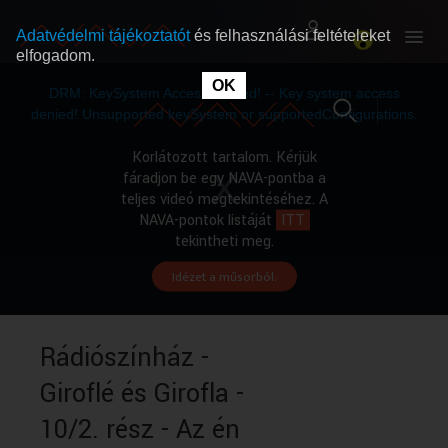
Adatvédelmi tájékoztatót
és felhasználási feltételeket
elfogadom.
This
is
OK
RÓLUNK
RÓLUNK
a
DRM: KeySystem Access Denied! -- Key system access
modal
window.
denied! Unsupported keySystem or supportedConfigurations.
SZABAD MŰSOROK
SZABAD MŰSOROK
Korlátozott tartalom. Kérjük
fáradjon be egy NAVA-pontba a
teljes videó megtekintéséhez. A
MŰSORÚJSÁG
MŰSORÚJSÁG
NAVA-pontok listáját
ITT
tekintheti meg.
Idézet a műsorból.
GYŰJTEMÉNYEK
GYŰJTEMÉNYEK
SEGÍTHETÜNK?
SEGÍTHETÜNK?
Rádiószínház -
Giroflé és Girofla -
OKTATÁS
OKTATÁS
10/2. rész - Az én