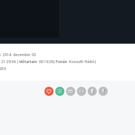
p:
2014. december 03.
:
21:29:56 |
Időtartam:
00:19:26|
Forrás:
Kossuth Rádió|
924