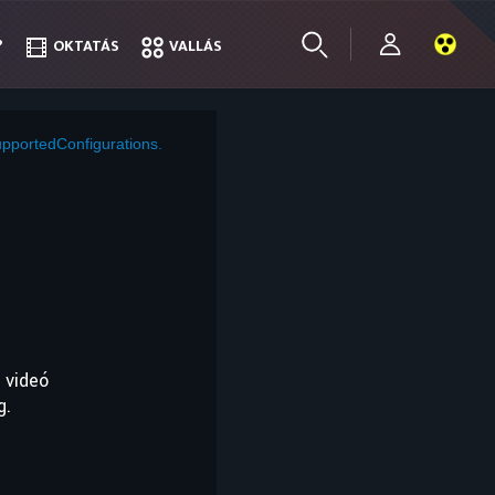
?
?
OKTATÁS
OKTATÁS
VALLÁS
VALLÁS
pportedConfigurations.
 videó
g.