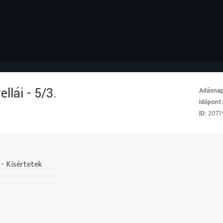
lái - 5/3.
Adásna
Időpont
ID:
2071
 - Kísértetek