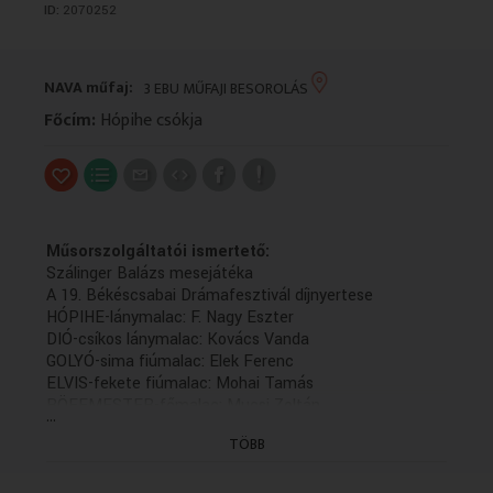
ID:
2070252
VALLÁS
VALLÁS
NAVA műfaj:
3 EBU MŰFAJI BESOROLÁS
Főcím:
Hópihe csókja
Műsorszolgáltatói ismertető:
Szálinger Balázs mesejátéka
A 19. Békéscsabai Drámafesztivál díjnyertese
HÓPIHE-lánymalac: F. Nagy Eszter
DIÓ-csíkos lánymalac: Kovács Vanda
GOLYÓ-sima fiúmalac: Elek Ferenc
ELVIS-fekete fiúmalac: Mohai Tamás
RÖFFMESTER-főmalac: Mucsi Zoltán
...
ANYA: Vándor Éva
TÖBB
A felvételt Kulcsár Péter készítette
Zenei szerkesztő: Kakó Gyula