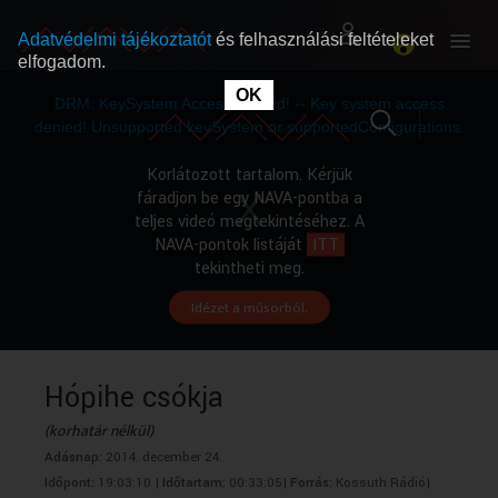
Adatvédelmi tájékoztatót
és felhasználási feltételeket
elfogadom.
This
is
OK
RÓLUNK
RÓLUNK
a
DRM: KeySystem Access Denied! -- Key system access
modal
window.
denied! Unsupported keySystem or supportedConfigurations.
SZABAD MŰSOROK
SZABAD MŰSOROK
Korlátozott tartalom. Kérjük
fáradjon be egy NAVA-pontba a
teljes videó megtekintéséhez. A
MŰSORÚJSÁG
MŰSORÚJSÁG
NAVA-pontok listáját
ITT
tekintheti meg.
Idézet a műsorból.
GYŰJTEMÉNYEK
GYŰJTEMÉNYEK
SEGÍTHETÜNK?
SEGÍTHETÜNK?
Hópihe csókja
(korhatár nélkül)
OKTATÁS
OKTATÁS
Adásnap:
2014. december 24.
Időpont:
19:03:10 |
Időtartam:
00:33:05|
Forrás:
Kossuth Rádió|