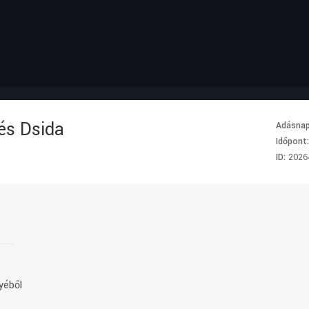
és Dsida
Adásna
Időpont
ID:
2026
yéből