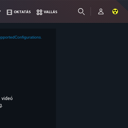
?
?
OKTATÁS
OKTATÁS
VALLÁS
VALLÁS
pportedConfigurations.
 videó
g.