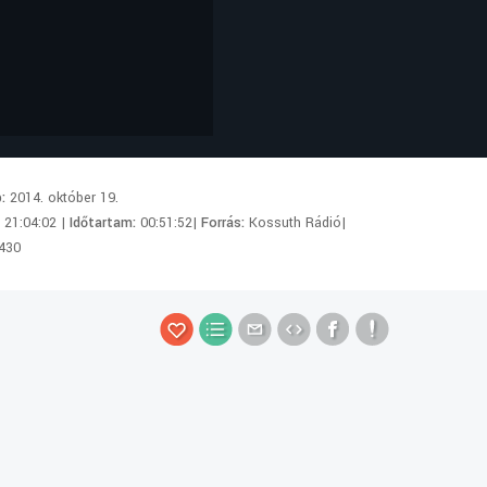
p:
2014. október 19.
:
21:04:02 |
Időtartam:
00:51:52|
Forrás:
Kossuth Rádió|
430