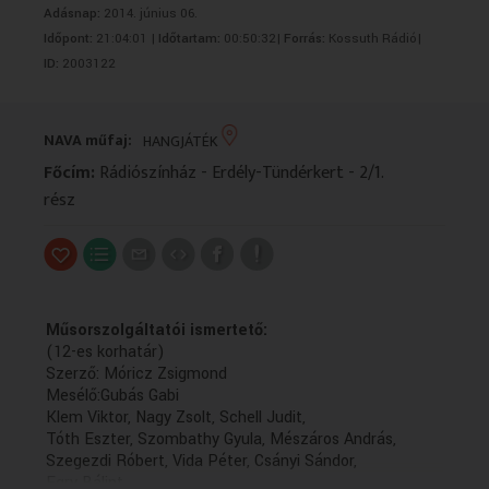
Adásnap:
2014. június 06.
VALLÁS
VALLÁS
Időpont:
21:04:01 |
Időtartam:
00:50:32|
Forrás:
Kossuth Rádió|
ID:
2003122
NAVA műfaj:
HANGJÁTÉK
Főcím:
Rádiószínház - Erdély-Tündérkert - 2/1.
rész
Műsorszolgáltatói ismertető:
(12-es korhatár)
Szerző: Móricz Zsigmond
Mesélő:Gubás Gabi
Klem Viktor, Nagy Zsolt, Schell Judit,
Tóth Eszter, Szombathy Gyula, Mészáros András,
Szegezdi Róbert, Vida Péter, Csányi Sándor,
Egry Bálint