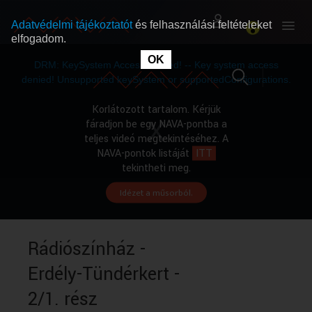
Adatvédelmi tájékoztatót
és felhasználási feltételeket
elfogadom.
This
is
OK
RÓLUNK
RÓLUNK
a
DRM: KeySystem Access Denied! -- Key system access
modal
window.
denied! Unsupported keySystem or supportedConfigurations.
SZABAD MŰSOROK
SZABAD MŰSOROK
Korlátozott tartalom. Kérjük
fáradjon be egy NAVA-pontba a
teljes videó megtekintéséhez. A
MŰSORÚJSÁG
MŰSORÚJSÁG
NAVA-pontok listáját
ITT
tekintheti meg.
Idézet a műsorból.
GYŰJTEMÉNYEK
GYŰJTEMÉNYEK
SEGÍTHETÜNK?
SEGÍTHETÜNK?
Rádiószínház -
Erdély-Tündérkert -
OKTATÁS
OKTATÁS
2/1. rész