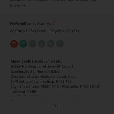
VALLÁS
VALLÁS
ID:
2000744
NAVA műfaj:
HANGJÁTÉK
Főcím:
Rádiószínház - Bélyegek 2/1. rész
Műsorszolgáltatói ismertető:
Békés Pál olvassa fel novelláit (2000)
Szerkesztette: Németh Gábor
Összeállította és rendezte: Zoltán Gábor
(2/2.befejező rész: holnap, K. 21.49)
(Gyártás dátuma: 2000.12.18 - Első adás: B 2001.01.01
- idöpont: 21.00
ISMÉTLÉSI DÁTUMA: 2002.12.02/B/21.35)
...
TÖBB