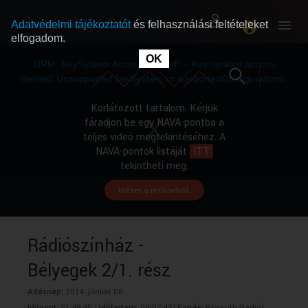
Adatvédelmi tájékoztatót
és felhasználási feltételeket
elfogadom.
This
is
OK
RÓLUNK
RÓLUNK
a
DRM: KeySystem Access Denied! -- Key system access
modal
window.
denied! Unsupported keySystem or supportedConfigurations.
SZABAD MŰSOROK
SZABAD MŰSOROK
Korlátozott tartalom. Kérjük
fáradjon be egy NAVA-pontba a
teljes videó megtekintéséhez. A
MŰSORÚJSÁG
MŰSORÚJSÁG
NAVA-pontok listáját
ITT
tekintheti meg.
Idézet a műsorból.
GYŰJTEMÉNYEK
GYŰJTEMÉNYEK
SEGÍTHETÜNK?
SEGÍTHETÜNK?
Rádiószínház -
Bélyegek 2/1. rész
OKTATÁS
OKTATÁS
Adásnap:
2014. június 08.
Időpont:
21:48:45 |
Időtartam:
00:07:43|
Forrás:
Kossuth Rádió|