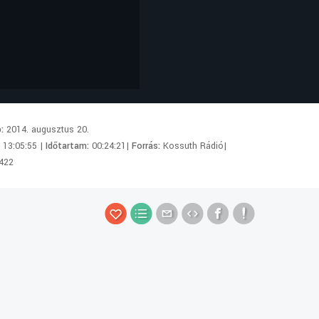
p:
2014. augusztus 20.
:
13:05:55 |
Időtartam:
00:24:21|
Forrás:
Kossuth Rádió|
422