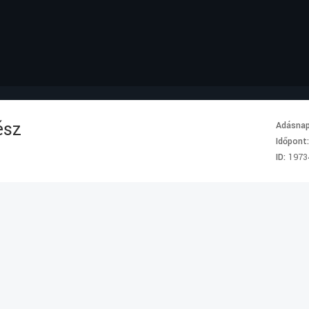
ész
Adásna
Időpont
ID:
1973