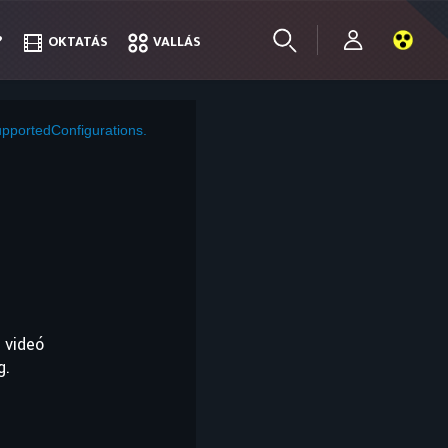
?
?
OKTATÁS
OKTATÁS
VALLÁS
VALLÁS
pportedConfigurations.
 videó
g.