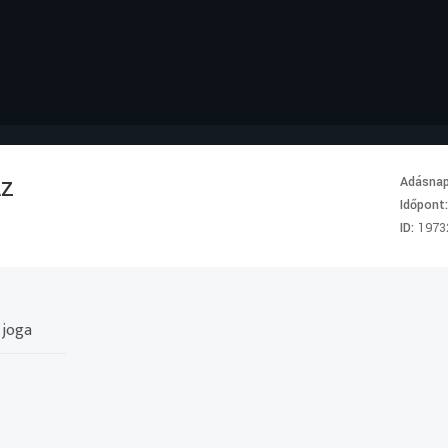
Az
Adásna
Időpont
ID:
1973
 joga