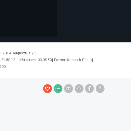
p:
2014. augusztus 25.
:
21:50:12 |
Időtartam:
00:05:50|
Forrás:
Kossuth Rádió|
290