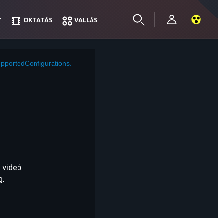
?
?
OKTATÁS
OKTATÁS
VALLÁS
VALLÁS
pportedConfigurations.
 videó
g.