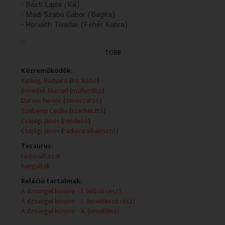
- Básti Lajos (Ká)
- Mádi Szabó Gábor (Bagira)
- Horváth Tivadar (Fehér Kobra)
...
Műsorszolgáltatói ismertető:
Kipling elbeszélésének rádióváltozata
TÖBB
Szereposztás:
Maugli - Végvári Tamás, Szürke Testvér -
Közreműködők:
Fülöp Zsigmond, Ká - Básti Lajos, Bagira -
Kipling, Rudyard
(
író, költő
)
Mádi Szabó Gábor, Fehér Kobra - Horváth Tivadar
Benedek Marcell
(
műfordító
)
Zenéjét szerezte: Darvas Ferenc
Darvas Ferenc
(
zeneszerző
)
Dramaturg: Derera Éva
Szebényi Cecília
(
szerkesztő
)
A felvételt Dobó Katalin és Végh Györgyi
Csajági János
(
rendező
)
készítette
Csajági János
(
rádióra alkalmazó
)
Zenei munkatárs: Horkai Rózsa
Tezaurus:
Rádióra alkalmazta és rendezte: Csajági János (1977)
rádióváltozat
(6/5. rész: holnap, K.13.06)
hangjáték
(Gyártás dátuma: 1999.04.14 - Első adás: K 1999.06.10
- idöpont: 11.35)
Reláció tartalmak:
K 1999.06.09 - idöpont: 11.35)
A dzsungel könyve - 3. (előző rész)
A dzsungel könyve - 5. (következő rész)
A dzsungel könyve - 4. (ismétlése)