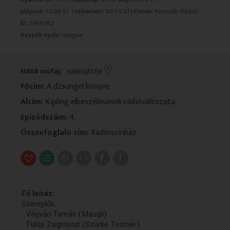
VALLÁS
VALLÁS
Időpont:
13:05:51 |
Időtartam:
00:19:37|
Forrás:
Kossuth Rádió|
ID:
1969182
Beszélt nyelv:
magyar
NAVA műfaj:
HANGJÁTÉK
Főcím:
A dzsungel könyve
Alcím:
Kipling elbeszélésének rádióváltozata
Epizódszám:
4.
Összefoglaló cím:
Rádiószínház
Fő leírás:
Szereplők:
- Végvári Tamás (Maugli)
- Fülöp Zsigmond (Szürke Testvér)