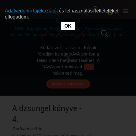
Adatvédelmi tájékoztatót
és felhasználási feltételeket
elfogadom.
This
is
OK
RÓLUNK
RÓLUNK
a
DRM: KeySystem Access Denied! -- Key system access
modal
window.
denied! Unsupported keySystem or supportedConfigurations.
SZABAD MŰSOROK
SZABAD MŰSOROK
Korlátozott tartalom. Kérjük
fáradjon be egy NAVA-pontba a
teljes videó megtekintéséhez. A
MŰSORÚJSÁG
MŰSORÚJSÁG
NAVA-pontok listáját
ITT
tekintheti meg.
Idézet a műsorból.
GYŰJTEMÉNYEK
GYŰJTEMÉNYEK
SEGÍTHETÜNK?
SEGÍTHETÜNK?
A dzsungel könyve -
4.
OKTATÁS
OKTATÁS
(korhatár nélkül)
Gyártási év:
1977|
Adásnap:
2014. augusztus 11.