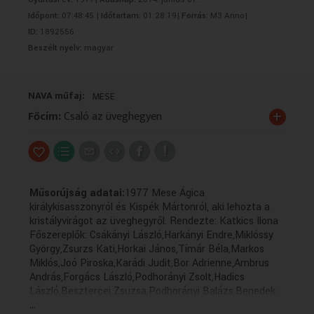
VALLÁS
VALLÁS
Időpont:
07:48:45 |
Időtartam:
01:28:19|
Forrás:
M3 Anno|
ID:
1892556
Beszélt nyelv:
magyar
NAVA műfaj:
MESE
+
Főcím:
Csaló az üveghegyen
Műsorújság adatai:
1977 Mese Ágica
királykisasszonyról és Kispék Mártonról, aki lehozta a
kristályvirágot az üveghegyről. Rendezte: Katkics Ilona
Főszereplők: Csákányi László,Harkányi Endre,Miklóssy
György,Zsurzs Kati,Horkai János,Tímár Béla,Markos
Miklós,Joó Piroska,Karádi Judit,Bor Adrienne,Ambrus
András,Forgács László,Podhorányi Zsolt,Hadics
László,Besztercei Zsuzsa,Podhorányi Balázs,Benedek
...
Miklós,Bod Teréz,Gálvölgyi János,Kaló Flórián,Kalocsay