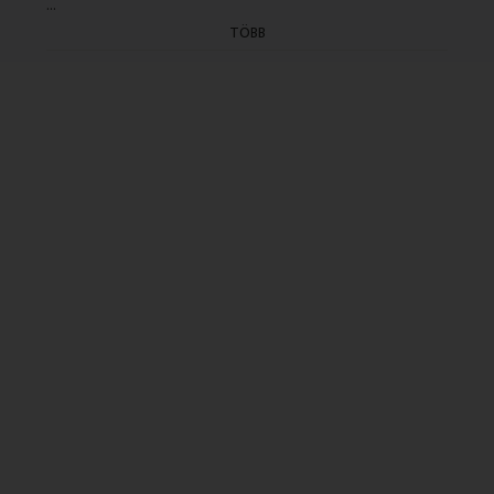
...
- idöpont: 20.35)
TÖBB