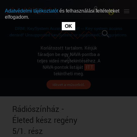
Adatvédelmi tájékoztatót
és felhasználási feltételeket
elfogadom.
This
is
OK
RÓLUNK
RÓLUNK
a
DRM: KeySystem Access Denied! -- Key system access
modal
window.
denied! Unsupported keySystem or supportedConfigurations.
SZABAD MŰSOROK
SZABAD MŰSOROK
Korlátozott tartalom. Kérjük
fáradjon be egy NAVA-pontba a
teljes videó megtekintéséhez. A
MŰSORÚJSÁG
MŰSORÚJSÁG
NAVA-pontok listáját
ITT
tekintheti meg.
Idézet a műsorból.
GYŰJTEMÉNYEK
GYŰJTEMÉNYEK
SEGÍTHETÜNK?
SEGÍTHETÜNK?
Rádiószínház -
Életed kész regény
OKTATÁS
OKTATÁS
5/1. rész