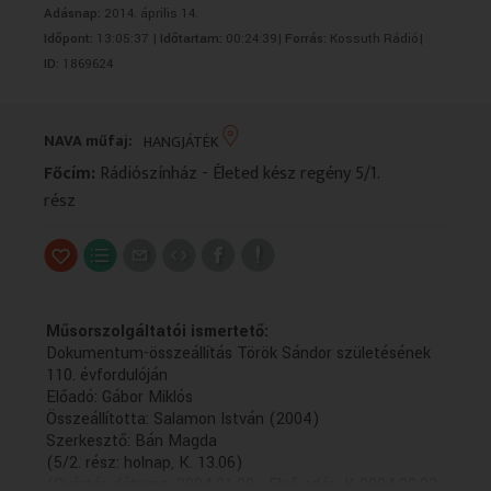
Adásnap:
2014. április 14.
VALLÁS
VALLÁS
Időpont:
13:05:37 |
Időtartam:
00:24:39|
Forrás:
Kossuth Rádió|
ID:
1869624
NAVA műfaj:
HANGJÁTÉK
Főcím:
Rádiószínház - Életed kész regény 5/1.
rész
Műsorszolgáltatói ismertető:
Dokumentum-összeállítás Török Sándor születésének
110. évfordulóján
Előadó: Gábor Miklós
Összeállította: Salamon István (2004)
Szerkesztő: Bán Magda
(5/2. rész: holnap, K. 13.06)
(Gyártás dátuma: 2004.01.29 - Első adás: K 2004.02.02