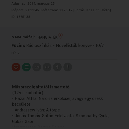
Adásnap:
2014. március 25.
VALLÁS
VALLÁS
Időpont:
21:29:46 |
Időtartam:
00:25:12|
Forrás:
Kossuth Rádió|
ID:
1865138
NAVA műfaj:
HANGJÁTÉK
Főcím:
Rádiószínház - Novellisták könyve - 10/7.
rész
Műsorszolgáltatói ismertető:
(12-es korhatár)
- Hazai Attila: Nárcisz erkölcsei, avagy egy csekk
becsülete
- Andrassew Iván: A törpe
- Jónás Tamás: Sátán Felolvasta: Szombathy Gyula,
Gubás Gabi
Hangmester: Bartha Roland