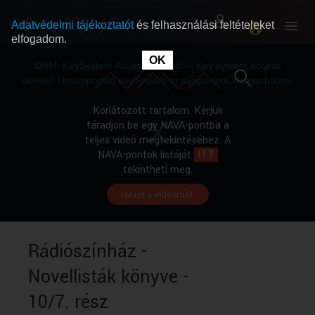
Adatvédelmi tájékoztatót
és felhasználási feltételeket
elfogadom.
This
is
OK
RÓLUNK
RÓLUNK
a
DRM: KeySystem Access Denied! -- Key system access
modal
window.
denied! Unsupported keySystem or supportedConfigurations.
SZABAD MŰSOROK
SZABAD MŰSOROK
Korlátozott tartalom. Kérjük
fáradjon be egy NAVA-pontba a
teljes videó megtekintéséhez. A
MŰSORÚJSÁG
MŰSORÚJSÁG
NAVA-pontok listáját
ITT
tekintheti meg.
Idézet a műsorból.
GYŰJTEMÉNYEK
GYŰJTEMÉNYEK
SEGÍTHETÜNK?
SEGÍTHETÜNK?
Rádiószínház -
Novellisták könyve -
OKTATÁS
OKTATÁS
10/7. rész