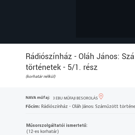
Rádiószínház - Oláh János: Sz
történetek - 5/1. rész
(korhatár nélkül)
NAVA műfaj:
3 EBU MŰFAJI BESOROLÁS
Főcím:
Rádiószínház - Oláh János: Száműzött történet
Műsorszolgáltatói ismertető:
(12-es korhatár)