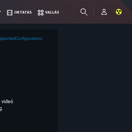
?
?
OKTATÁS
OKTATÁS
VALLÁS
VALLÁS
pportedConfigurations.
 videó
g.