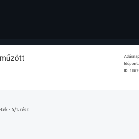
áműzött
Adásna
Időpont
ID:
1857
ek - 5/1. rész