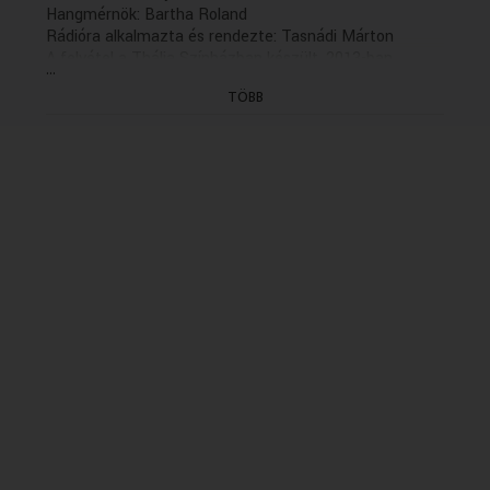
Hangmérnök: Bartha Roland
Rádióra alkalmazta és rendezte: Tasnádi Márton
A felvétel a Thália Színházban készült, 2013-ban.
...
(5/5. befejező rész holnap K. 21.32)
TÖBB
(Külső gyártás)- Thália
CD: 089463/4 Idő:= - (16-os korhatár) -
24.49=0.04+0.02+24.25+0.11+0.07