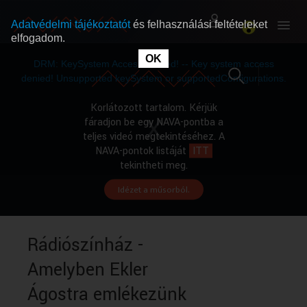
Adatvédelmi tájékoztatót
és felhasználási feltételeket
elfogadom.
This
is
OK
RÓLUNK
RÓLUNK
a
DRM: KeySystem Access Denied! -- Key system access
modal
window.
denied! Unsupported keySystem or supportedConfigurations.
SZABAD MŰSOROK
SZABAD MŰSOROK
Korlátozott tartalom. Kérjük
fáradjon be egy NAVA-pontba a
teljes videó megtekintéséhez. A
MŰSORÚJSÁG
MŰSORÚJSÁG
NAVA-pontok listáját
ITT
tekintheti meg.
Idézet a műsorból.
GYŰJTEMÉNYEK
GYŰJTEMÉNYEK
SEGÍTHETÜNK?
SEGÍTHETÜNK?
Rádiószínház -
Amelyben Ekler
OKTATÁS
OKTATÁS
Ágostra emlékezünk