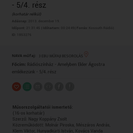
- 5/4. rész
VALLÁS
VALLÁS
(korhatár nélkül)
Adásnap:
2013. december 19.
Időpont:
21:31:45 |
Időtartam:
00:24:49|
Forrás:
Kossuth Rádió|
ID:
1853276
NAVA műfaj:
3 EBU MŰFAJI BESOROLÁS
Főcím:
Rádiószínház - Amelyben Ekler Ágostra
emlékezünk - 5/4. rész
Műsorszolgáltatói ismertető:
(16-os korhatár)
Szerző: Nagy Koppány Zsolt
Közreműködött: Molnár Piroska, Mészáros András,
Klem Viktor, Hunyadkürti István, Kovács Vanda