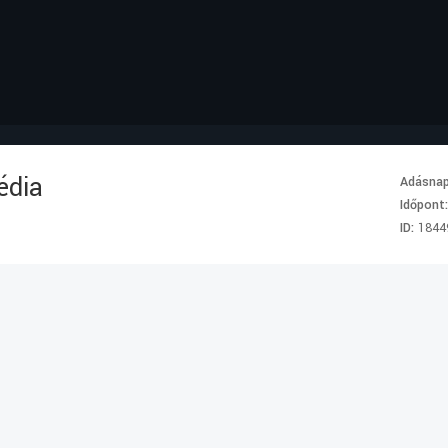
édia
Adásna
Időpont
ID:
1844