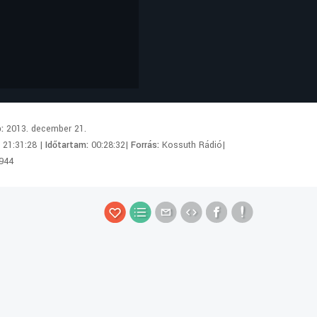
p:
2013. december 21.
:
21:31:28 |
Időtartam:
00:28:32|
Forrás:
Kossuth Rádió|
944