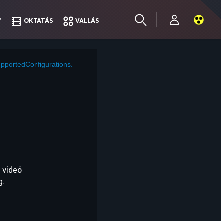
?
?
OKTATÁS
OKTATÁS
VALLÁS
VALLÁS
pportedConfigurations.
 videó
g.