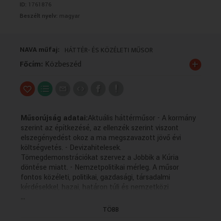
ID:
1761876
VALLÁS
VALLÁS
Beszélt nyelv:
magyar
NAVA műfaj:
HÁTTÉR- ÉS KÖZÉLETI MŰSOR
+
Főcím:
Közbeszéd
Műsorújság adatai:
Aktuális háttérműsor - A kormány
szerint az építkezésé, az ellenzék szerint viszont
elszegényedést okoz a ma megszavazott jövő évi
költségvetés. - Devizahitelesek.
Tömegdemonstrációkat szervez a Jobbik a Kúria
döntése miatt. - Nemzetpolitikai mérleg. A műsor
fontos közéleti, politikai, gazdasági, társadalmi
kérdésekkel, hazai, határon túli és nemzetközi
...
eseményekkel, jelenségekkel foglalkozik. A műsor
fontos közéleti, politikai, gazdasági, társadalmi
TÖBB
kérdésekkel, hazai, határon túli és nemzetközi