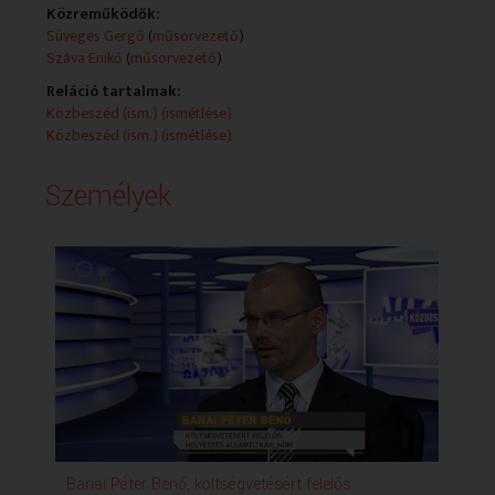
eseményekkel, jelenségekkel foglalkozik. Alkotók:
Közreműködők:
Süveges Gergő - műsorvezető Borsa Miklós -
Süveges Gergő
(
műsorvezető
)
műsorvezető Szántó Georgina - műsorvezető Jegyes-
Száva Enikő
(
műsorvezető
)
Tóth Kriszta - műsorvezető Hajdú Gábor - felelős
Reláció tartalmak:
szerkesztő Bencze Andrea - vezető szerkesztő
Közbeszéd (ism.) (ismétlése)
Közbeszéd (ism.) (ismétlése)
Személyek
Banai Péter Benő, költségvetésért felelős