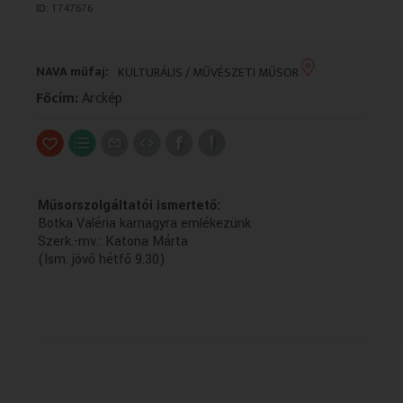
ID:
1747676
VALLÁS
VALLÁS
NAVA műfaj:
KULTURÁLIS / MŰVÉSZETI MŰSOR
Főcím:
Arckép
Műsorszolgáltatói ismertető:
Botka Valéria karnagyra emlékezünk
Szerk.-mv.: Katona Márta
(Ism. jövő hétfő 9.30)