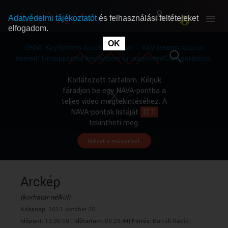
Adatvédelmi tájékoztatót
és felhasználási feltételeket
elfogadom.
This
is
OK
RÓLUNK
RÓLUNK
a
DRM: KeySystem Access Denied! -- Key system access
modal
window.
denied! Unsupported keySystem or supportedConfigurations.
SZABAD MŰSOROK
SZABAD MŰSOROK
Korlátozott tartalom. Kérjük
fáradjon be egy NAVA-pontba a
teljes videó megtekintéséhez. A
MŰSORÚJSÁG
MŰSORÚJSÁG
NAVA-pontok listáját
ITT
tekintheti meg.
Idézet a műsorból.
GYŰJTEMÉNYEK
GYŰJTEMÉNYEK
SEGÍTHETÜNK?
SEGÍTHETÜNK?
Arckép
(korhatár nélkül)
OKTATÁS
OKTATÁS
Adásnap:
2013. október 25.
Időpont:
19:00:00 |
Időtartam:
00:29:44|
Forrás:
Bartók Rádió|