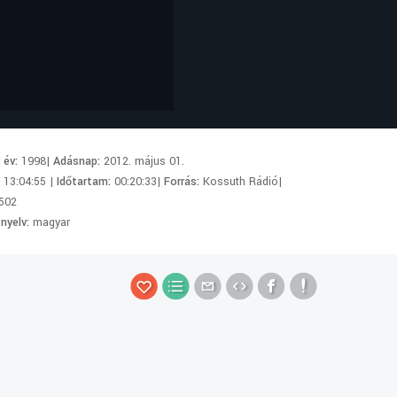
i év:
1998|
Adásnap:
2012. május 01.
:
13:04:55 |
Időtartam:
00:20:33|
Forrás:
Kossuth Rádió|
502
 nyelv:
magyar