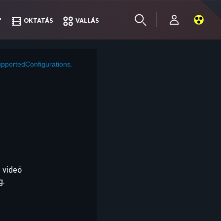
?
?
OKTATÁS
OKTATÁS
VALLÁS
VALLÁS
pportedConfigurations.
 videó
g.