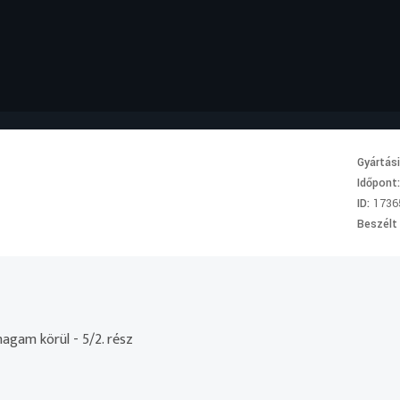
Gyártás
Időpont
ID:
1736
Beszélt
agam körül - 5/2. rész