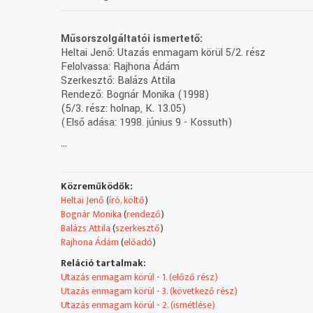
Műsorszolgáltatói ismertető:
Heltai Jenő: Utazás enmagam körül 5/2. rész
Felolvassa: Rajhona Ádám
Szerkesztő: Balázs Attila
Rendező: Bognár Monika (1998)
(5/3. rész: holnap, K. 13.05)
(Első adása: 1998. június 9 - Kossuth)
...
Közreműködők:
Heltai Jenő
(
író, költő
)
Bognár Monika
(
rendező
)
Balázs Attila
(
szerkesztő
)
Rajhona Ádám
(
előadó
)
Reláció tartalmak:
Utazás enmagam körül - 1. (előző rész)
Utazás enmagam körül - 3. (következő rész)
Utazás enmagam körül - 2. (ismétlése)