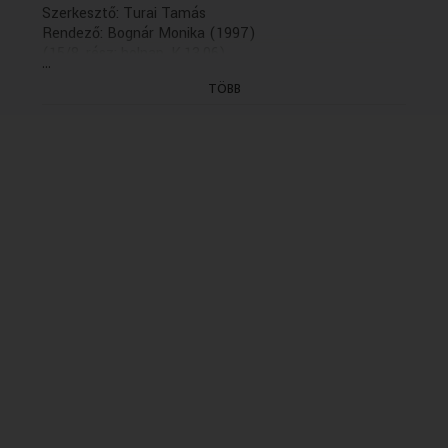
Szerkesztő: Turai Tamás
Rendező: Bognár Monika (1997)
(15/8. rész: holnap, K.13.06)
...
(Első adás: 1998.09.07. - Ism.:2000.08.07. K. 19.40,
TÖBB
2009.11.17)