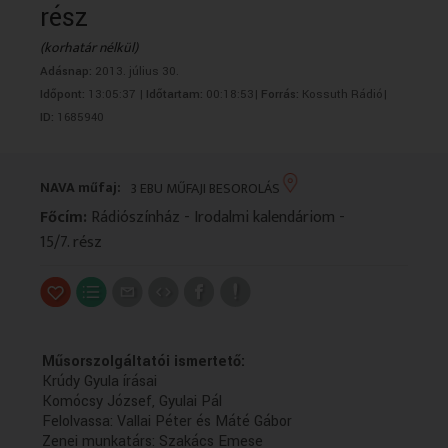
rész
VALLÁS
VALLÁS
(korhatár nélkül)
Adásnap:
2013. július 30.
Időpont:
13:05:37 |
Időtartam:
00:18:53|
Forrás:
Kossuth Rádió|
ID:
1685940
NAVA műfaj:
3 EBU MŰFAJI BESOROLÁS
Főcím:
Rádiószínház - Irodalmi kalendáriom -
15/7. rész
Műsorszolgáltatói ismertető:
Krúdy Gyula írásai
Komócsy József, Gyulai Pál
Felolvassa: Vallai Péter és Máté Gábor
Zenei munkatárs: Szakács Emese