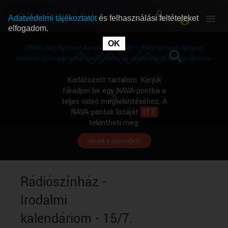
Adatvédelmi tájékoztatót
és felhasználási feltételeket
elfogadom.
This
is
OK
RÓLUNK
RÓLUNK
a
DRM: KeySystem Access Denied! -- Key system access
modal
window.
denied! Unsupported keySystem or supportedConfigurations.
SZABAD MŰSOROK
SZABAD MŰSOROK
Korlátozott tartalom. Kérjük
fáradjon be egy NAVA-pontba a
teljes videó megtekintéséhez. A
MŰSORÚJSÁG
MŰSORÚJSÁG
NAVA-pontok listáját
ITT
tekintheti meg.
Idézet a műsorból.
GYŰJTEMÉNYEK
GYŰJTEMÉNYEK
SEGÍTHETÜNK?
SEGÍTHETÜNK?
Rádiószínház -
Irodalmi
OKTATÁS
OKTATÁS
kalendáriom - 15/7.