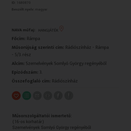
ID:
1680870
VALLÁS
VALLÁS
Beszélt nyelv:
magyar
NAVA műfaj:
HANGJÁTÉK
Főcím:
Rámpa
Műsorújság szerinti cím:
Rádiószínház - Rámpa
- 5/3. rész
Alcím:
Szemelvények Somlyó György regényéből
Epizódszám:
3.
Összefoglaló cím:
Rádiószínház
Műsorszolgáltatói ismertető:
(16-os korhatár)
Szemelvények Somlyó György regényéből