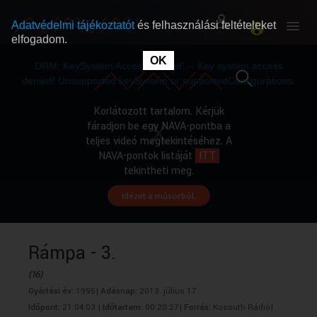
Adatvédelmi tájékoztatót
és felhasználási feltételeket
elfogadom.
This
is
OK
RÓLUNK
RÓLUNK
a
DRM: KeySystem Access Denied! -- Key system access
modal
window.
denied! Unsupported keySystem or supportedConfigurations.
SZABAD MŰSOROK
SZABAD MŰSOROK
Korlátozott tartalom. Kérjük
fáradjon be egy NAVA-pontba a
teljes videó megtekintéséhez. A
MŰSORÚJSÁG
MŰSORÚJSÁG
NAVA-pontok listáját
ITT
tekintheti meg.
Idézet a műsorból.
GYŰJTEMÉNYEK
GYŰJTEMÉNYEK
SEGÍTHETÜNK?
SEGÍTHETÜNK?
Rámpa - 3.
(16)
OKTATÁS
OKTATÁS
Gyártási év:
1995|
Adásnap:
2013. július 17.
Időpont:
21:04:03 |
Időtartam:
00:20:27|
Forrás:
Kossuth Rádió|