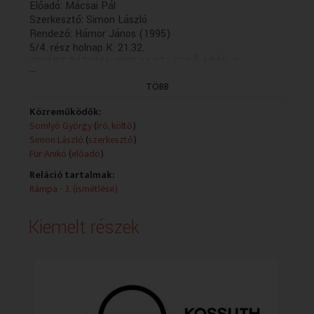
Előadó: Mácsai Pál
Szerkesztő: Simon László
Rendező: Hámor János (1995)
5/4. rész holnap K. 21.32.
(GYÁRT.DÁTUMA: 1995.11.07 - ELSŐ ADÁS: K
...
1995.11.22 - idöpont: 19.38)
TÖBB
Közreműködők:
Somlyó György
(
író, költő
)
Simon László
(
szerkesztő
)
Für Anikó
(
előadó
)
Reláció tartalmak:
Rámpa - 3. (ismétlése)
Kiemelt részek