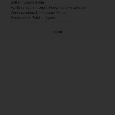
Zoltán, Szabó Gyula
Az Illyés Gyula-interjút Fodor Ilona készítette
Zenei szerkesztő: Gebauer Mária
Szerkesztő: Palotás Ágnes
Rendező: Markovits Ferenc (2002)
...
(5/2.rész: holnap, K.13.06)
TÖBB
(GYÁRT.DÁTUMA: 2002.10.11 - ELSÖ ADÁS: K
2002.11.04 időpont: 20.35)