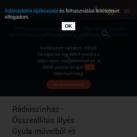
Adatvédelmi tájékoztatót
és felhasználási feltételeket
elfogadom.
This
is
OK
RÓLUNK
RÓLUNK
a
DRM: KeySystem Access Denied! -- Key system access
modal
window.
denied! Unsupported keySystem or supportedConfigurations.
SZABAD MŰSOROK
SZABAD MŰSOROK
Korlátozott tartalom. Kérjük
fáradjon be egy NAVA-pontba a
teljes videó megtekintéséhez. A
MŰSORÚJSÁG
MŰSORÚJSÁG
NAVA-pontok listáját
ITT
tekintheti meg.
Idézet a műsorból.
GYŰJTEMÉNYEK
GYŰJTEMÉNYEK
SEGÍTHETÜNK?
SEGÍTHETÜNK?
Rádiószínház -
Összeállítás Illyés
OKTATÁS
OKTATÁS
Gyula műveiből és