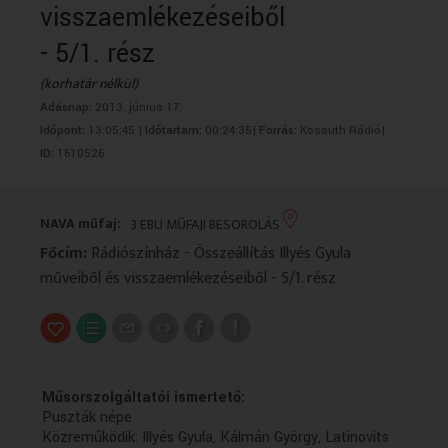
visszaemlékezéseiből
VALLÁS
VALLÁS
- 5/1. rész
(korhatár nélkül)
Adásnap:
2013. június 17.
Időpont:
13:05:45 |
Időtartam:
00:24:35|
Forrás:
Kossuth Rádió|
ID:
1610526
NAVA műfaj:
3 EBU MŰFAJI BESOROLÁS
Főcím:
Rádiószínház - Összeállítás Illyés Gyula
műveiből és visszaemlékezéseiből - 5/1. rész
Műsorszolgáltatói ismertető:
Puszták népe
Közreműködik: Illyés Gyula, Kálmán György, Latinovits