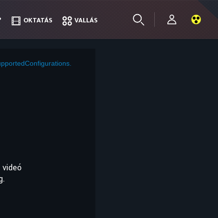
?
?
OKTATÁS
OKTATÁS
VALLÁS
VALLÁS
pportedConfigurations.
 videó
g.