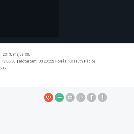
p:
2013. május 09.
:
13:06:03 |
Időtartam:
00:23:22|
Forrás:
Kossuth Rádió|
608