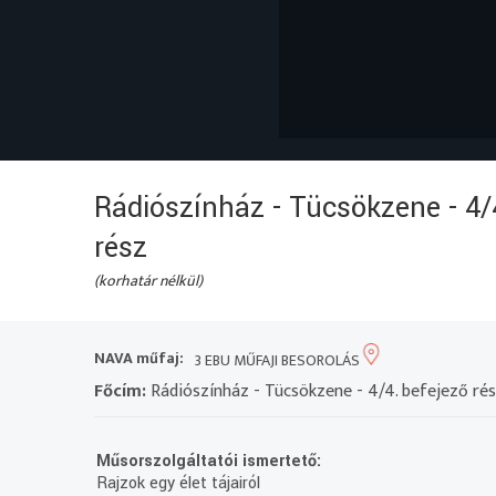
Rádiószínház - Tücsökzene - 4/
rész
(korhatár nélkül)
NAVA műfaj:
3 EBU MŰFAJI BESOROLÁS
Főcím:
Rádiószínház - Tücsökzene - 4/4. befejező ré
Műsorszolgáltatói ismertető:
Rajzok egy élet tájairól