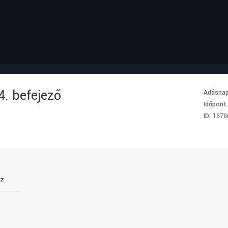
4. befejező
Adásna
Időpont
ID:
1578
sz