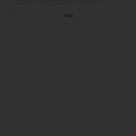
2003.04.10 - idöpont: 20.35
...
ISMÉTLÉSI DÁTUMA: 2005.12.30/K/20.35;
TÖBB
2007.04.13/K/20.35, 2009.03.05. K/20.04