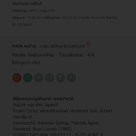
(korhatár nélkül)
VALLÁS
VALLÁS
Adásnap:
2013. május 09.
Időpont:
13:06:03 |
Időtartam:
00:23:22|
Forrás:
Kossuth Rádió|
ID:
1578608
NAVA műfaj:
3 EBU MŰFAJI BESOROLÁS
Főcím:
Rádiószínház - Tücsökzene - 4/4.
befejező rész
Műsorszolgáltatói ismertető:
Rajzok egy élet tájairól
Szabó Lőrinc versciklusának részleteit Gáti József
mondja el
Szerkesztő: Asperján György, Palotás Ágnes
Rendező: Bozó László (1985)
(GYÁRT.DÁTUMA: 2003.03.12 - ELSÖ ADÁS: K