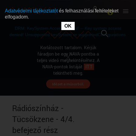
Adatvédelmi tájékoztatót
és felhasználási feltételeket
elfogadom.
This
is
OK
RÓLUNK
RÓLUNK
a
DRM: KeySystem Access Denied! -- Key system access
modal
window.
denied! Unsupported keySystem or supportedConfigurations.
SZABAD MŰSOROK
SZABAD MŰSOROK
Korlátozott tartalom. Kérjük
fáradjon be egy NAVA-pontba a
teljes videó megtekintéséhez. A
MŰSORÚJSÁG
MŰSORÚJSÁG
NAVA-pontok listáját
ITT
tekintheti meg.
Idézet a műsorból.
GYŰJTEMÉNYEK
GYŰJTEMÉNYEK
SEGÍTHETÜNK?
SEGÍTHETÜNK?
Rádiószínház -
Tücsökzene - 4/4.
OKTATÁS
OKTATÁS
befejező rész