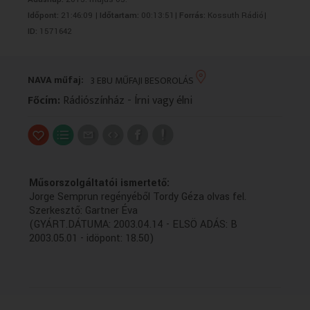
VALLÁS
VALLÁS
Időpont:
21:46:09 |
Időtartam:
00:13:51|
Forrás:
Kossuth Rádió|
ID:
1571642
NAVA műfaj:
3 EBU MŰFAJI BESOROLÁS
Főcím:
Rádiószínház - Írni vagy élni
Műsorszolgáltatói ismertető:
Jorge Semprun regényéből Tordy Géza olvas fel.
Szerkesztő: Gartner Éva
(GYÁRT.DÁTUMA: 2003.04.14 - ELSÖ ADÁS: B
2003.05.01 - idöpont: 18.50)