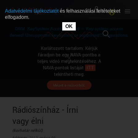
Adatvédelmi tájékoztatót
és felhasználási feltételeket
elfogadom.
This
is
OK
RÓLUNK
RÓLUNK
a
DRM: KeySystem Access Denied! -- Key system access
modal
window.
denied! Unsupported keySystem or supportedConfigurations.
SZABAD MŰSOROK
SZABAD MŰSOROK
Korlátozott tartalom. Kérjük
fáradjon be egy NAVA-pontba a
teljes videó megtekintéséhez. A
MŰSORÚJSÁG
MŰSORÚJSÁG
NAVA-pontok listáját
ITT
tekintheti meg.
Idézet a műsorból.
GYŰJTEMÉNYEK
GYŰJTEMÉNYEK
SEGÍTHETÜNK?
SEGÍTHETÜNK?
Rádiószínház - Írni
vagy élni
OKTATÁS
OKTATÁS
(korhatár nélkül)
Adásnap:
2013. május 05.