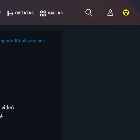
?
?
OKTATÁS
OKTATÁS
VALLÁS
VALLÁS
pportedConfigurations.
 videó
g.