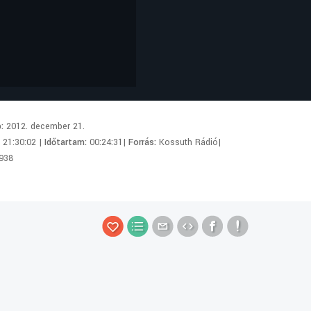
p:
2012. december 21.
:
21:30:02 |
Időtartam:
00:24:31|
Forrás:
Kossuth Rádió|
938