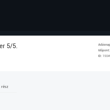
r 5/5.
Adásna
Időpont
ID:
1504
 rész