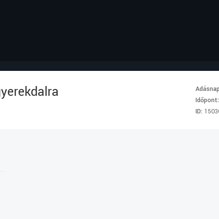
gyerekdalra
Adásna
Időpont
ID:
1503