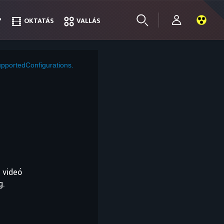
?
?
OKTATÁS
OKTATÁS
VALLÁS
VALLÁS
pportedConfigurations.
 videó
g.