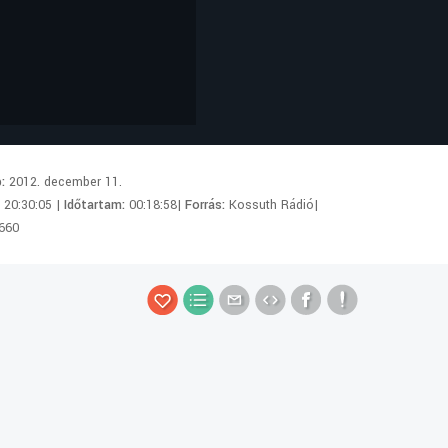
p:
2012. december 11.
:
20:30:05 |
Időtartam:
00:18:58|
Forrás:
Kossuth Rádió|
660