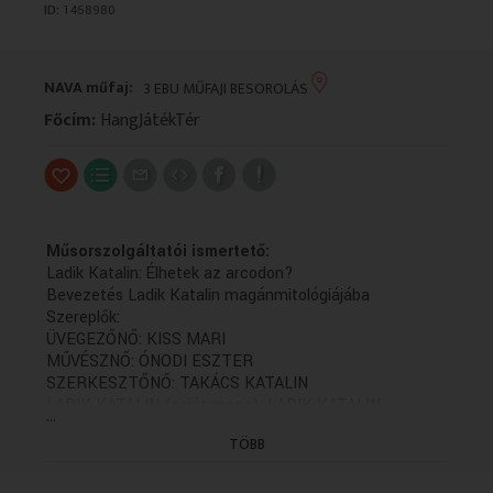
ID:
1458980
VALLÁS
VALLÁS
NAVA műfaj:
3 EBU MŰFAJI BESOROLÁS
Főcím:
HangJátékTér
Műsorszolgáltatói ismertető:
Ladik Katalin: Élhetek az arcodon?
Bevezetés Ladik Katalin magánmitológiájába
Szereplők:
ÜVEGEZŐNŐ: KISS MARI
MŰVÉSZNŐ: ÓNODI ESZTER
SZERKESZTŐNŐ: TAKÁCS KATALIN
LADIK KATALIN (saját maga): LADIK KATALIN
...
A FÉRJ: VALLAI PÉTER
TÖBB
MATKOVICS: HEGEDŰS D. GÉZA
szerb hangja: BRENNER ZOLTÁN