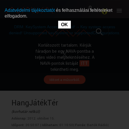
Adatvédelmi tájékoztatót
és felhasználási feltételeket
elfogadom.
This
is
OK
RÓLUNK
RÓLUNK
a
DRM: KeySystem Access Denied! -- Key system access
modal
window.
denied! Unsupported keySystem or supportedConfigurations.
SZABAD MŰSOROK
SZABAD MŰSOROK
Korlátozott tartalom. Kérjük
fáradjon be egy NAVA-pontba a
teljes videó megtekintéséhez. A
MŰSORÚJSÁG
MŰSORÚJSÁG
NAVA-pontok listáját
ITT
tekintheti meg.
Idézet a műsorból.
GYŰJTEMÉNYEK
GYŰJTEMÉNYEK
SEGÍTHETÜNK?
SEGÍTHETÜNK?
HangJátékTér
(korhatár nélkül)
OKTATÁS
OKTATÁS
Adásnap:
2012. október 15.
Időpont:
20:50:07 |
Időtartam:
01:10:50|
Forrás:
Bartók Rádió|