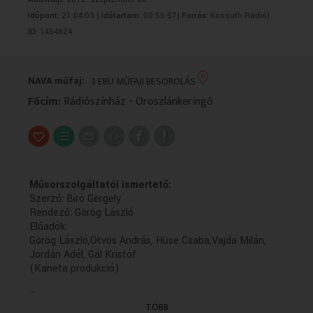
VALLÁS
VALLÁS
Időpont:
21:04:03 |
Időtartam:
00:55:57|
Forrás:
Kossuth Rádió|
ID:
1454824
NAVA műfaj:
3 EBU MŰFAJI BESOROLÁS
Főcím:
Rádiószínház - Oroszlánkeringő
Műsorszolgáltatói ismertető:
Szerző: Bíró Gergely
Rendező: Görög László
Előadók:
Görög László,Ötvös András, Hüse Csaba,Vajda Milán,
Jordán Adél, Gál Kristóf
(Kaneta produkció)
...
TÖBB