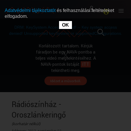
Adatvédelmi tájékoztatót
és felhasználási feltételeket
elfogadom.
This
is
OK
RÓLUNK
RÓLUNK
a
DRM: KeySystem Access Denied! -- Key system access
modal
window.
denied! Unsupported keySystem or supportedConfigurations.
SZABAD MŰSOROK
SZABAD MŰSOROK
Korlátozott tartalom. Kérjük
fáradjon be egy NAVA-pontba a
teljes videó megtekintéséhez. A
MŰSORÚJSÁG
MŰSORÚJSÁG
NAVA-pontok listáját
ITT
tekintheti meg.
Idézet a műsorból.
GYŰJTEMÉNYEK
GYŰJTEMÉNYEK
SEGÍTHETÜNK?
SEGÍTHETÜNK?
Rádiószínház -
Oroszlánkeringő
OKTATÁS
OKTATÁS
(korhatár nélkül)
Adásnap:
2012. szeptember 02.