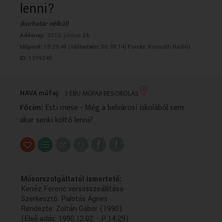
lenni?
VALLÁS
VALLÁS
(korhatár nélkül)
Adásnap:
2012. június 24.
Időpont:
19:29:46 |
Időtartam:
00:30:14|
Forrás:
Kossuth Rádió|
ID:
1399240
NAVA műfaj:
3 EBU MŰFAJI BESOROLÁS
Főcím:
Esti mese - Még a belvárosi iskolából sem
akar senki költő lenni?
Műsorszolgáltatói ismertető:
Kenéz Ferenc versösszeállítása
Szerkesztő: Palotás Ágnes
Rendezte: Zoltán Gábor (1990)
(Első adás: 1990.12.02. - P.14:29)