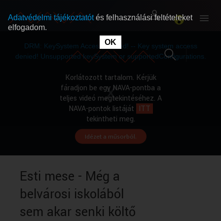
Adatvédelmi tájékoztatót
és felhasználási feltételeket
elfogadom.
This
is
OK
RÓLUNK
RÓLUNK
a
DRM: KeySystem Access Denied! -- Key system access
modal
window.
denied! Unsupported keySystem or supportedConfigurations.
SZABAD MŰSOROK
SZABAD MŰSOROK
Korlátozott tartalom. Kérjük
fáradjon be egy NAVA-pontba a
teljes videó megtekintéséhez. A
MŰSORÚJSÁG
MŰSORÚJSÁG
NAVA-pontok listáját
ITT
tekintheti meg.
Idézet a műsorból.
GYŰJTEMÉNYEK
GYŰJTEMÉNYEK
SEGÍTHETÜNK?
SEGÍTHETÜNK?
Esti mese - Még a
belvárosi iskolából
OKTATÁS
OKTATÁS
sem akar senki költő