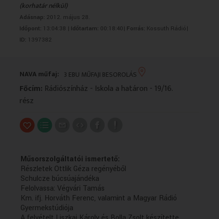
(korhatár nélkül)
VALLÁS
VALLÁS
Adásnap:
2012. május 28.
Időpont:
13:04:38 |
Időtartam:
00:18:40|
Forrás:
Kossuth Rádió|
ID:
1397382
NAVA műfaj:
3 EBU MŰFAJI BESOROLÁS
Főcím:
Rádiószínház - Iskola a határon - 19/16.
rész
Műsorszolgáltatói ismertető:
Részletek Ottlik Géza regényéből
Schulcze búcsúajándéka
Felolvassa: Végvári Tamás
Km. ifj. Horváth Ferenc, valamint a Magyar Rádió
Gyermekstúdiója
A felvételt Liszkai Károly és Bolla Zsolt készítette