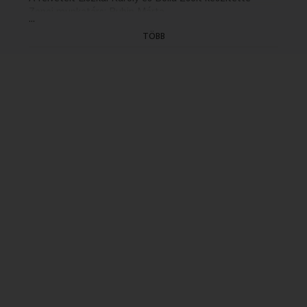
Zenei munkatárs: Rubin Márta
...
Szerkesztő: Liptay Katalin
TÖBB
Rendező: Varsányi Anikó (1992)
(19/17. rész: holnap, K. 13.05)
(Első adás 1992.01.28. - Kossuth - 11.35)