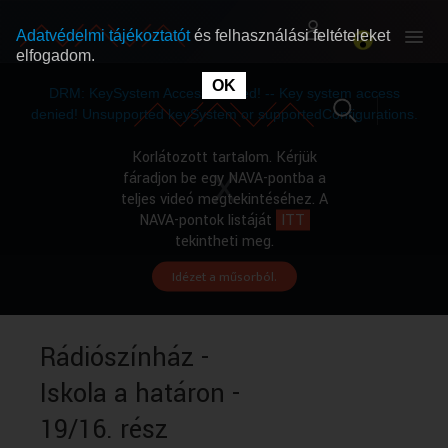
Adatvédelmi tájékoztatót
és felhasználási feltételeket
elfogadom.
This
is
OK
RÓLUNK
RÓLUNK
a
DRM: KeySystem Access Denied! -- Key system access
modal
window.
denied! Unsupported keySystem or supportedConfigurations.
SZABAD MŰSOROK
SZABAD MŰSOROK
Korlátozott tartalom. Kérjük
fáradjon be egy NAVA-pontba a
teljes videó megtekintéséhez. A
MŰSORÚJSÁG
MŰSORÚJSÁG
NAVA-pontok listáját
ITT
tekintheti meg.
Idézet a műsorból.
GYŰJTEMÉNYEK
GYŰJTEMÉNYEK
SEGÍTHETÜNK?
SEGÍTHETÜNK?
Rádiószínház -
Iskola a határon -
OKTATÁS
OKTATÁS
19/16. rész