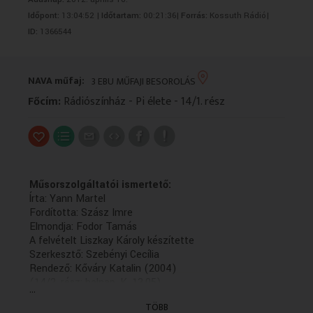
VALLÁS
VALLÁS
Időpont:
13:04:52 |
Időtartam:
00:21:36|
Forrás:
Kossuth Rádió|
ID:
1366544
NAVA műfaj:
3 EBU MŰFAJI BESOROLÁS
Főcím:
Rádiószínház - Pi élete - 14/1. rész
Műsorszolgáltatói ismertető:
Írta: Yann Martel
Fordította: Szász Imre
Elmondja: Fodor Tamás
A felvételt Liszkay Károly készítette
Szerkesztő: Szebényi Cecília
Rendező: Kőváry Katalin (2004)
(14/2. rész: holnap, K. 13.05)
...
(Első adás: 2004.06.01)
TÖBB