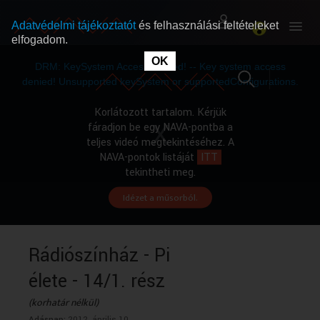
Adatvédelmi tájékoztatót
és felhasználási feltételeket
elfogadom.
This
is
OK
RÓLUNK
RÓLUNK
a
DRM: KeySystem Access Denied! -- Key system access
modal
window.
denied! Unsupported keySystem or supportedConfigurations.
SZABAD MŰSOROK
SZABAD MŰSOROK
Korlátozott tartalom. Kérjük
fáradjon be egy NAVA-pontba a
teljes videó megtekintéséhez. A
MŰSORÚJSÁG
MŰSORÚJSÁG
NAVA-pontok listáját
ITT
tekintheti meg.
Idézet a műsorból.
GYŰJTEMÉNYEK
GYŰJTEMÉNYEK
SEGÍTHETÜNK?
SEGÍTHETÜNK?
Rádiószínház - Pi
élete - 14/1. rész
OKTATÁS
OKTATÁS
(korhatár nélkül)
Adásnap:
2012. április 10.