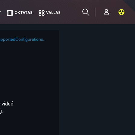
?
?
OKTATÁS
OKTATÁS
VALLÁS
VALLÁS
pportedConfigurations.
 videó
g.