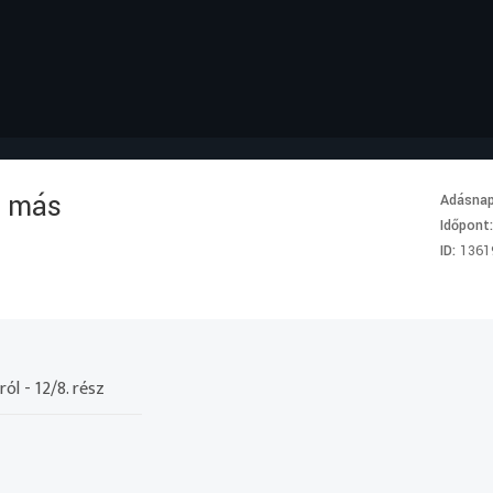
s más
Adásna
Időpont
ID:
1361
l - 12/8. rész