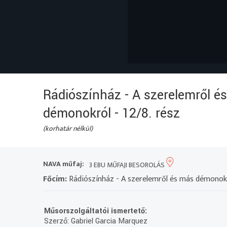
Rádiószínház - A szerelemről é
démonokról - 12/8. rész
(korhatár nélkül)
NAVA műfaj:
3 EBU MŰFAJI BESOROLÁS
Főcím:
Rádiószínház - A szerelemről és más démonokró
Műsorszolgáltatói ismertető:
Szerző: Gabriel Garcia Marquez