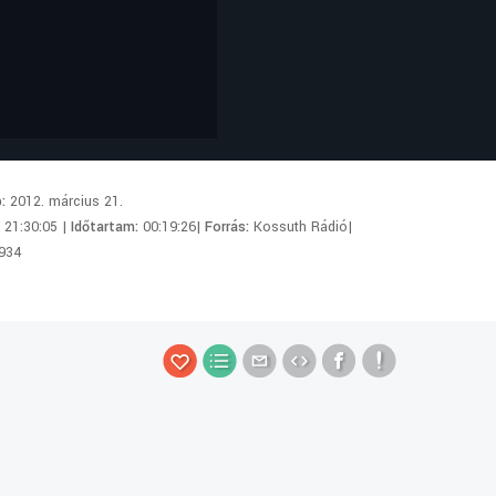
p:
2012. március 21.
:
21:30:05 |
Időtartam:
00:19:26|
Forrás:
Kossuth Rádió|
934