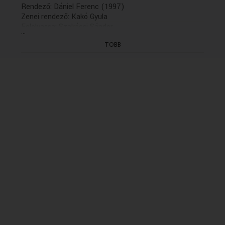
Rendező: Dániel Ferenc (1997)
Zenei rendező: Kakó Gyula
Felolvassa: Szakácsi Sándor
...
(12/7. rész: holnap, K. 21.30)
TÖBB
Gyárt.dátuma: 1997.06.13