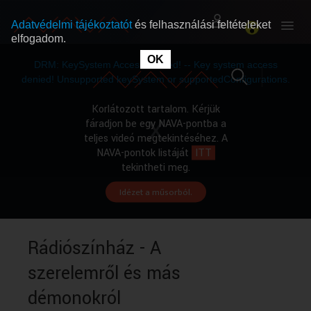
Adatvédelmi tájékoztatót
és felhasználási feltételeket
elfogadom.
This
is
OK
RÓLUNK
RÓLUNK
a
DRM: KeySystem Access Denied! -- Key system access
modal
window.
denied! Unsupported keySystem or supportedConfigurations.
SZABAD MŰSOROK
SZABAD MŰSOROK
Korlátozott tartalom. Kérjük
fáradjon be egy NAVA-pontba a
teljes videó megtekintéséhez. A
MŰSORÚJSÁG
MŰSORÚJSÁG
NAVA-pontok listáját
ITT
tekintheti meg.
Idézet a műsorból.
GYŰJTEMÉNYEK
GYŰJTEMÉNYEK
SEGÍTHETÜNK?
SEGÍTHETÜNK?
Rádiószínház - A
szerelemről és más
OKTATÁS
OKTATÁS
démonokról